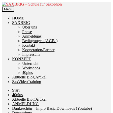
Zur
Zum
Navigation
Inhalt
Menü
springen
springen
HOME
SAXBRIG
Über uns
Preise
Anmeldung
Bedingungen (AGBs)
Kontakt
Kooperation/Partner
Impressum
KONZEPT
Unterricht
Workshops
40plus
Aktuelle Blog Artikel
SaxVideoTraining
Start
40plus
Aktuelle Blog Artikel
ANMELDUNG
Dankeschön – Impro Basic Downloads (Youtube)
Datenschutz