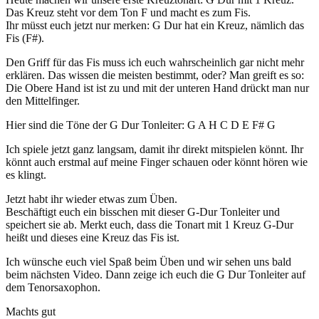
Das Kreuz steht vor dem Ton F und macht es zum Fis.
Ihr müsst euch jetzt nur merken: G Dur hat ein Kreuz, nämlich das
Fis (F#).
Den Griff für das Fis muss ich euch wahrscheinlich gar nicht mehr
erklären. Das wissen die meisten bestimmt, oder? Man greift es so:
Die Obere Hand ist ist zu und mit der unteren Hand drückt man nur
den Mittelfinger.
Hier sind die Töne der G Dur Tonleiter: G A H C D E F# G
Ich spiele jetzt ganz langsam, damit ihr direkt mitspielen könnt. Ihr
könnt auch erstmal auf meine Finger schauen oder könnt hören wie
es klingt.
Jetzt habt ihr wieder etwas zum Üben.
Beschäftigt euch ein bisschen mit dieser G-Dur Tonleiter und
speichert sie ab. Merkt euch, dass die Tonart mit 1 Kreuz G-Dur
heißt und dieses eine Kreuz das Fis ist.
Ich wünsche euch viel Spaß beim Üben und wir sehen uns bald
beim nächsten Video. Dann zeige ich euch die G Dur Tonleiter auf
dem Tenorsaxophon.
Machts gut