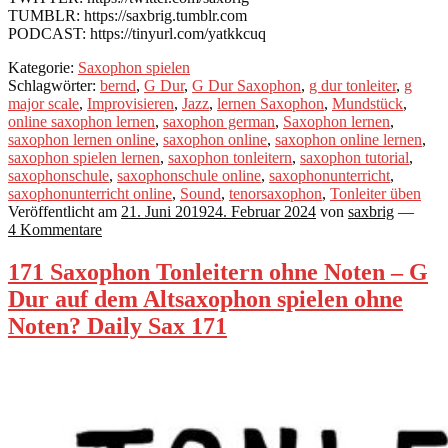
TUMBLR: https://saxbrig.tumblr.com
PODCAST: https://tinyurl.com/yatkkcuq
Kategorie:
Saxophon spielen
Schlagwörter:
bernd
,
G Dur
,
G Dur Saxophon
,
g dur tonleiter
,
g
major scale
,
Improvisieren
,
Jazz
,
lernen Saxophon
,
Mundstück
,
online saxophon lernen
,
saxophon german
,
Saxophon lernen
,
saxophon lernen online
,
saxophon online
,
saxophon online lernen
,
saxophon spielen lernen
,
saxophon tonleitern
,
saxophon tutorial
,
saxophonschule
,
saxophonschule online
,
saxophonunterricht
,
saxophonunterricht online
,
Sound
,
tenorsaxophon
,
Tonleiter üben
Veröffentlicht am
21. Juni 2019
24. Februar 2024
von
saxbrig
—
4 Kommentare
171 Saxophon Tonleitern ohne Noten – G
Dur auf dem Altsaxophon spielen ohne
Noten? Daily Sax 171