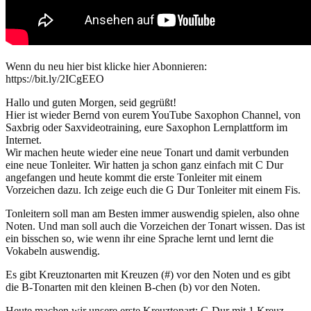
Wenn du neu hier bist klicke hier Abonnieren:
https://bit.ly/2ICgEEO
Hallo und guten Morgen, seid gegrüßt!
Hier ist wieder Bernd von eurem YouTube Saxophon Channel, von
Saxbrig oder Saxvideotraining, eure Saxophon Lernplattform im
Internet.
Wir machen heute wieder eine neue Tonart und damit verbunden
eine neue Tonleiter. Wir hatten ja schon ganz einfach mit C Dur
angefangen und heute kommt die erste Tonleiter mit einem
Vorzeichen dazu. Ich zeige euch die G Dur Tonleiter mit einem Fis.
Tonleitern soll man am Besten immer auswendig spielen, also ohne
Noten. Und man soll auch die Vorzeichen der Tonart wissen. Das ist
ein bisschen so, wie wenn ihr eine Sprache lernt und lernt die
Vokabeln auswendig.
Es gibt Kreuztonarten mit Kreuzen (#) vor den Noten und es gibt
die B-Tonarten mit den kleinen B-chen (b) vor den Noten.
Heute machen wir unsere erste Kreuztonart: G Dur mit 1 Kreuz.