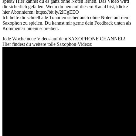
spielt? Hier kannst du es ganz ohne Noten lernen. Das Video wird
dir sicherlich gefallen. Wenn du neu auf diesem Kanal bist, klicke
hier Abonnieren: https://bit.ly/2ICgEEO
Ich helfe dir schnell alle Tonarten sicher auch ohne Noten auf dem
Saxophon zu spielen. Du kannst mir gerne dein Feedback unten als
Kommentar hinein schreiben.
Jede Woche neue Videos auf dem SAXOPHONE CHANNEL!
Hier findest du weitere tolle Saxophon-Videos: