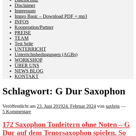
Disclaimer
Impressum
Impro Basic – Download PDF + mp3
INFOS
Kooperation/Partner
PREISE
TEAM
Test Seite
UNTERRICHT
Unterrichtsbedingungen (AGBs)
WORKSHOP
ÜBER UNS
NEWS BLOG
KONTAKT
Schlagwort:
G Dur Saxophon
Veröffentlicht am
23. Juni 2019
24. Februar 2024
von
saxbrig
—
5 Kommentare
172 Saxophon Tonleitern ohne Noten – G
Dur auf dem Tenorsaxophon spielen. So