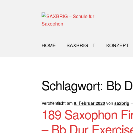
Zur
Zum
Navigation
Inhalt
springen
springen
HOME
SAXBRIG
KONZEPT
Start
40plus
Aktuelle Blog Artikel
ANMELD
Schlagwort:
Bb D
Impro Basic – Download PDF + mp3
INFO
WORKSHOP
ÜBER UNS
NEWS BLOG
K
Veröffentlicht am
9. Februar 2020
von
saxbrig
189 Saxophon Fi
– Bb Dur Exercis