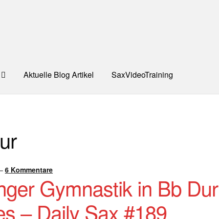
Aktuelle Blog Artikel
SaxVideoTraining
UNG
Dankeschön – Impro Basic Downloads (Youtube)
Datensc
ur
S
Kooperation/Partner
PREISE
TEAM
Test Seite
UNTERRICH
ONTAKT
—
6 Kommentare
nger Gymnastik in Bb Dur
es – Daily Sax #189