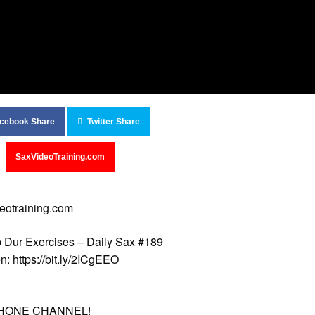
cebook Share
Twitter Share
SaxVideoTraining.com
deotraining.com
 Dur Exercises – Daily Sax #189
n: https://bit.ly/2ICgEEO
OPHONE CHANNEL!