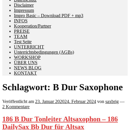
Disclaimer
Impressum
Impro Basic – Download PDF + mp3
INFOS
Kooperation/Partner
PREISE
TEAM
Test Seite
UNTERRICHT
Unterrichtsbedingungen (AGBs)
WORKSHOP
ÜBER UNS
NEWS BLOG
KONTAKT
Schlagwort:
B Dur Saxophone
Veröffentlicht am
23. Januar 2020
24. Februar 2024
von
saxbrig
—
2 Kommentare
186 B Dur Tonleiter Altsaxophon – 186
DailySax Bb Dur für Altsax