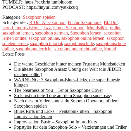
TUMBLR: https://saxbrig.tumblr.com
PODCAST: https://tinyurl.com/yatkkcuq
Kategorie:
Saxophon spielen
Schlagwörter:
B Dur Altsaxophon
,
B Dur Saxophone
,
Bb Dur
,
bernd
,
Improvisieren
,
Jazz
,
lernen Saxophon
,
Mundstück
,
online
saxophon lernen
,
saxophon german
,
Saxophon lernen
,
saxophon
lernen online
,
saxophon online
,
saxophon online lernen
,
saxophon
spielen lernen
,
saxophon tutorial
,
saxophonschule
,
saxophonschule
online
,
saxophonunterricht
,
saxophonunterricht online
,
Sound
Letzte Posts
Die wahre Geschichte hinter meinen Frust mit Mundstücken
Die älteste Saxophon Ansatz Übung der Welt (die JEDER
machen sollte!)
WARNUNG: 7 Saxophon-Blues-Licks, die super bluesig
klingen
The Nearness of You – Tenor Saxophone Cover
So lernst du tiefe Töne auf dem Saxophon super easy
Nach diesem Video kannst du Smooth Operator auf dem
Saxophon spielen
Blues Riffs und Licks – Pentatonik üben – Saxophon
Improvisation lernen
Improvisation Basic – Saxophon Impro Kurs
Popstyles für dein Saxophon-Solo – Verzierungen und Triller