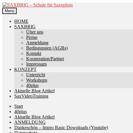
Zur
Zum
Navigation
Inhalt
Menü
springen
springen
HOME
SAXBRIG
Über uns
Preise
Anmeldung
Bedingungen (AGBs)
Kontakt
Kooperation/Partner
Impressum
KONZEPT
Unterricht
Workshops
40plus
Aktuelle Blog Artikel
SaxVideoTraining
Start
40plus
Aktuelle Blog Artikel
ANMELDUNG
Dankeschön – Impro Basic Downloads (Youtube)
Datenschutz