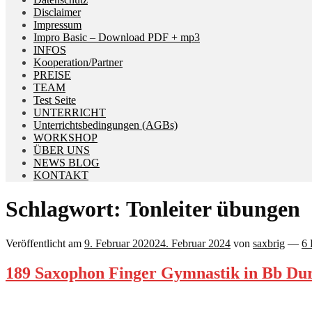
Disclaimer
Impressum
Impro Basic – Download PDF + mp3
INFOS
Kooperation/Partner
PREISE
TEAM
Test Seite
UNTERRICHT
Unterrichtsbedingungen (AGBs)
WORKSHOP
ÜBER UNS
NEWS BLOG
KONTAKT
Schlagwort:
Tonleiter übungen
Veröffentlicht am
9. Februar 2020
24. Februar 2024
von
saxbrig
—
6
189 Saxophon Finger Gymnastik in Bb Dur 