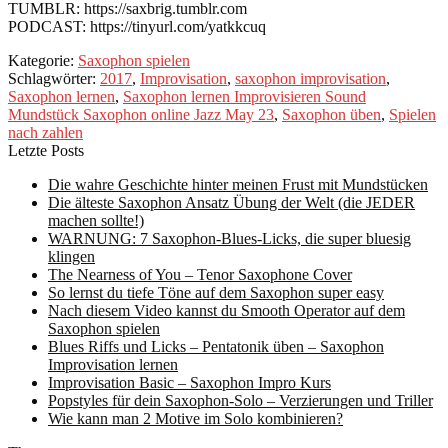
TUMBLR: https://saxbrig.tumblr.com
PODCAST: https://tinyurl.com/yatkkcuq
Kategorie:
Saxophon spielen
Schlagwörter:
2017
,
Improvisation
,
saxophon improvisation
,
Saxophon lernen
,
Saxophon lernen Improvisieren Sound
Mundstück Saxophon online Jazz May 23
,
Saxophon üben
,
Spielen
nach zahlen
Letzte Posts
Die wahre Geschichte hinter meinen Frust mit Mundstücken
Die älteste Saxophon Ansatz Übung der Welt (die JEDER
machen sollte!)
WARNUNG: 7 Saxophon-Blues-Licks, die super bluesig
klingen
The Nearness of You – Tenor Saxophone Cover
So lernst du tiefe Töne auf dem Saxophon super easy
Nach diesem Video kannst du Smooth Operator auf dem
Saxophon spielen
Blues Riffs und Licks – Pentatonik üben – Saxophon
Improvisation lernen
Improvisation Basic – Saxophon Impro Kurs
Popstyles für dein Saxophon-Solo – Verzierungen und Triller
Wie kann man 2 Motive im Solo kombinieren?