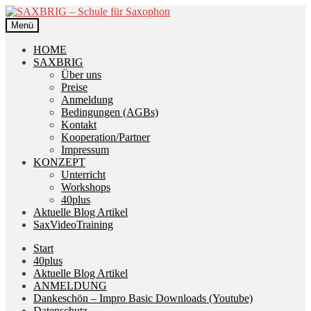
Zur
Zum
Navigation
Inhalt
Menü
springen
springen
HOME
SAXBRIG
Über uns
Preise
Anmeldung
Bedingungen (AGBs)
Kontakt
Kooperation/Partner
Impressum
KONZEPT
Unterricht
Workshops
40plus
Aktuelle Blog Artikel
SaxVideoTraining
Start
40plus
Aktuelle Blog Artikel
ANMELDUNG
Dankeschön – Impro Basic Downloads (Youtube)
Datenschutz