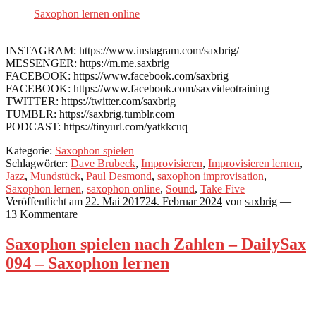
Saxophon lernen online
INSTAGRAM: https://www.instagram.com/saxbrig/
MESSENGER: https://m.me.saxbrig
FACEBOOK: https://www.facebook.com/saxbrig
FACEBOOK: https://www.facebook.com/saxvideotraining
TWITTER: https://twitter.com/saxbrig
TUMBLR: https://saxbrig.tumblr.com
PODCAST: https://tinyurl.com/yatkkcuq
Kategorie:
Saxophon spielen
Schlagwörter:
Dave Brubeck
,
Improvisieren
,
Improvisieren lernen
,
Jazz
,
Mundstück
,
Paul Desmond
,
saxophon improvisation
,
Saxophon lernen
,
saxophon online
,
Sound
,
Take Five
Veröffentlicht am
22. Mai 2017
24. Februar 2024
von
saxbrig
—
13 Kommentare
Saxophon spielen nach Zahlen – DailySax
094 – Saxophon lernen