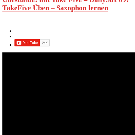
TakeFive Üben – Saxophon lernen