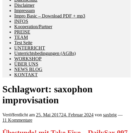
Disclaimer
Impressum
Impro Basic – Download PDF + mp3
INFOS
Kooperation/Partner
PREISE
TEAM
Test Seite
UNTERRICHT
Unterrichtsbedingungen (AGBs)
WORKSHOP
ÜBER UNS
NEWS BLOG
KONTAKT
Schlagwort:
saxophon
improvisation
Veröffentlicht am
25. Mai 2017
24. Februar 2024
von
saxbrig
—
11 Kommentare
Übestunde! mit Take Five – DailySax 097