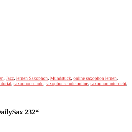
en
,
Jazz
,
lernen Saxophon
,
Mundstück
,
online saxophon lernen
,
torial
,
saxophonschule
,
saxophonschule online
,
saxophonunterricht
,
ailySax 232
“