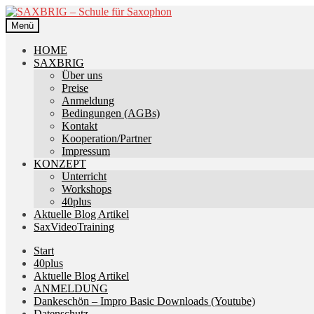
Zur
Zum
Navigation
Inhalt
Menü
springen
springen
HOME
SAXBRIG
Über uns
Preise
Anmeldung
Bedingungen (AGBs)
Kontakt
Kooperation/Partner
Impressum
KONZEPT
Unterricht
Workshops
40plus
Aktuelle Blog Artikel
SaxVideoTraining
Start
40plus
Aktuelle Blog Artikel
ANMELDUNG
Dankeschön – Impro Basic Downloads (Youtube)
Datenschutz