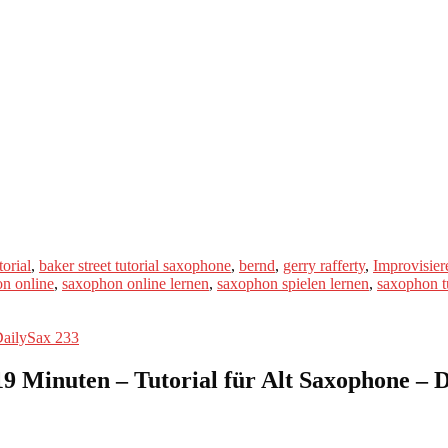
torial
,
baker street tutorial saxophone
,
bernd
,
gerry rafferty
,
Improvisier
n online
,
saxophon online lernen
,
saxophon spielen lernen
,
saxophon tu
ailySax 233
Minuten – Tutorial für Alt Saxophone – D