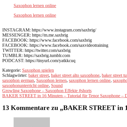
Saxophon lernen online
Saxophon lernen online
INSTAGRAM: https://www.instagram.com/saxbrig/
MESSENGER: https://m.me.saxbrig
FACEBOOK: https://www.facebook.com/saxbrig
FACEBOOK: https://www.facebook.com/saxvideotraining
TWITTER: https://twitter.com/saxbrig
TUMBLR: https://saxbrig.tumblr.com
PODCAST: https://tinyurl.com/yatkkcuq
Kategorie:
Saxophon spielen
Schlagwörter:
baker street
,
baker street alto saxophone
,
baker street tu
saxophon german
,
Saxophon lernen
,
saxophon lernen online
,
saxopho
saxophonunterricht online
,
Sound
Beitragsnavigation
Vorheriger
Growling Saxophone – Saxophon Effekte #shorts
Beitrag:
Nächster
BAKER STREET in 16 Minuten – Tutorial für Tenor Saxophone – D
Beitrag:
13 Kommentare zu „
BAKER STREET in 19 