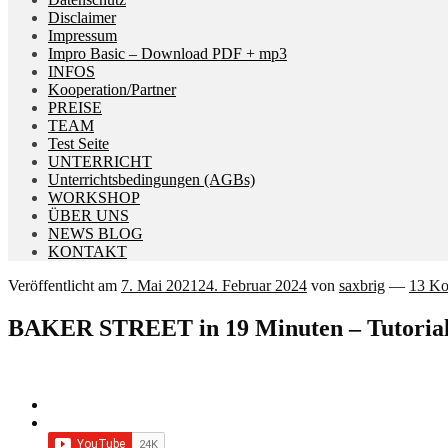
Disclaimer
Impressum
Impro Basic – Download PDF + mp3
INFOS
Kooperation/Partner
PREISE
TEAM
Test Seite
UNTERRICHT
Unterrichtsbedingungen (AGBs)
WORKSHOP
ÜBER UNS
NEWS BLOG
KONTAKT
Veröffentlicht am
7. Mai 2021
24. Februar 2024
von
saxbrig
—
13 K
BAKER STREET in 19 Minuten – Tutorial 