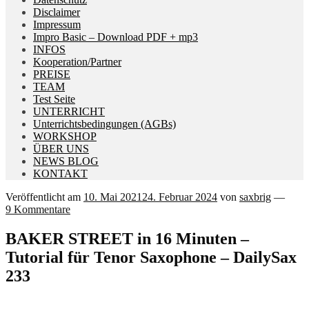
Disclaimer
Impressum
Impro Basic – Download PDF + mp3
INFOS
Kooperation/Partner
PREISE
TEAM
Test Seite
UNTERRICHT
Unterrichtsbedingungen (AGBs)
WORKSHOP
ÜBER UNS
NEWS BLOG
KONTAKT
Veröffentlicht am
10. Mai 2021
24. Februar 2024
von
saxbrig
—
9 Kommentare
BAKER STREET in 16 Minuten –
Tutorial für Tenor Saxophone – DailySax
233