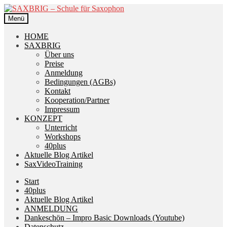
Zur
Zum
Navigation
Inhalt
Menü
springen
springen
HOME
SAXBRIG
Über uns
Preise
Anmeldung
Bedingungen (AGBs)
Kontakt
Kooperation/Partner
Impressum
KONZEPT
Unterricht
Workshops
40plus
Aktuelle Blog Artikel
SaxVideoTraining
Start
40plus
Aktuelle Blog Artikel
ANMELDUNG
Dankeschön – Impro Basic Downloads (Youtube)
Datenschutz