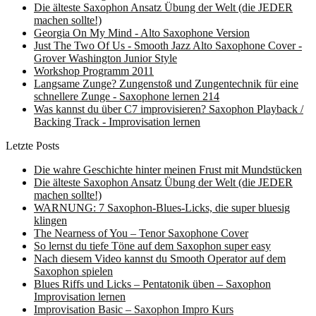
Die älteste Saxophon Ansatz Übung der Welt (die JEDER
machen sollte!)
Georgia On My Mind - Alto Saxophone Version
Just The Two Of Us - Smooth Jazz Alto Saxophone Cover -
Grover Washington Junior Style
Workshop Programm 2011
Langsame Zunge? Zungenstoß und Zungentechnik für eine
schnellere Zunge - Saxophone lernen 214
Was kannst du über C7 improvisieren? Saxophon Playback /
Backing Track - Improvisation lernen
Letzte Posts
Die wahre Geschichte hinter meinen Frust mit Mundstücken
Die älteste Saxophon Ansatz Übung der Welt (die JEDER
machen sollte!)
WARNUNG: 7 Saxophon-Blues-Licks, die super bluesig
klingen
The Nearness of You – Tenor Saxophone Cover
So lernst du tiefe Töne auf dem Saxophon super easy
Nach diesem Video kannst du Smooth Operator auf dem
Saxophon spielen
Blues Riffs und Licks – Pentatonik üben – Saxophon
Improvisation lernen
Improvisation Basic – Saxophon Impro Kurs