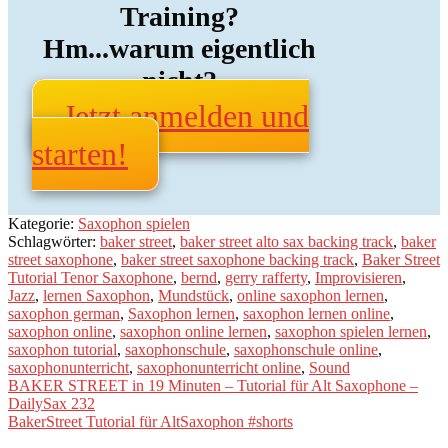
Training?
Hm...warum eigentlich
nicht?
Jetzt anmelden und
starten!
Kategorie:
Saxophon spielen
Schlagwörter:
baker street
,
baker street alto sax backing track
,
baker
street saxophone
,
baker street saxophone backing track
,
Baker Street
Tutorial Tenor Saxophone
,
bernd
,
gerry rafferty
,
Improvisieren
,
Jazz
,
lernen Saxophon
,
Mundstück
,
online saxophon lernen
,
saxophon german
,
Saxophon lernen
,
saxophon lernen online
,
saxophon online
,
saxophon online lernen
,
saxophon spielen lernen
,
saxophon tutorial
,
saxophonschule
,
saxophonschule online
,
saxophonunterricht
,
saxophonunterricht online
,
Sound
Beitragsnavigation
Vorheriger
BAKER STREET in 19 Minuten – Tutorial für Alt Saxophone –
Beitrag:
DailySax 232
Nächster
BakerStreet Tutorial für AltSaxophon #shorts
Beitrag: