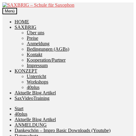
Zur
Zum
Navigation
Inhalt
Menü
springen
springen
HOME
SAXBRIG
Über uns
Preise
Anmeldung
Bedingungen (AGBs)
Kontakt
Kooperation/Partner
Impressum
KONZEPT
Unterricht
Workshops
40plus
Aktuelle Blog Artikel
SaxVideoTraining
Start
40plus
Aktuelle Blog Artikel
ANMELDUNG
Dankeschön – Impro Basic Downloads (Youtube)
Datenschutz