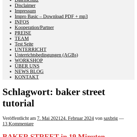
Disclaimer
Impressum
Impro Basic – Download PDF + mp3
INFOS
Kooperation/Partner
PREISE
TEAM
Test Seite
UNTERRICHT
Unterrichtsbedingungen (AGBs)
WORKSHOP
ÜBER UNS
NEWS BLOG
KONTAKT
Schlagwort:
baker street
tutorial
Veröffentlicht am
7. Mai 2021
24. Februar 2024
von
saxbrig
—
13 Kommentare
BAKER STREET in 19 Minuten –