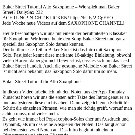
Baker Street Tutorial Alto Saxophone – Wie spielt man Baker
Street? DailySax 232
ACHTUNG! NICHT KLICKEN! https://bit.ly/2ICgEEO
Jede Woche neue Videos auf dem SAXOPHONE CHANNEL!
Heute beschäftigen wir uns mit einem der berühmtesten Klassiker
für Saxophon. Wir lernen heute den Song Baker Street und ganz
speziell das Saxophon Solo daraus kennen.
Der berühmteste Teil in Baker Street ist das Intro mit Saxophon
Solo. Fast jeder kennt diese markante 16-taktige Einleitung, obwohl
vielen Hörern dabei gar nicht bewusst ist, dass es sich um das Lied
Baker Street handelt. Auch die gesungene Melodie von Baker Street
ist nicht sehr bekannt, das Saxophon Solo dafür um so mehr.
Baker Street Tutorial für Alto Saxophone
In diesem Video arbeite ich mit den Noten aus der App Tomplay.
Zunächst hören wir uns die ersten acht Takte des Intros genauer an
und analysieren diese ein bisschen. Dann zeige ich euch Schritt für
Schritt die einzelnen Phrasen, wie man sie richtig greift, worauf man
achten muss, und vieles mehr.
Es geht wie immer bei Popsaxophon-Solos eher um Ausdruck und
Dynamik, als um das reine Abspielen der Noten. Das fängt schon
bei den ersten zwei Noten an. Das Intro beginnt mit einem