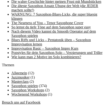
Die wahre Geschichte hinter meinen Frust mit Mundstücken
Die älteste Saxophon Ansatz Übung der Welt (die JEDER
machen sollte!)
WARNUNG: 7 Saxophon-Blues-Licks, die super bluesig
klingen
The Nearness of You – Tenor Saxophone Cover
So lernst du tiefe Töne auf dem Saxophon super easy
Nach diesem Video kannst du Smooth Operator auf dem
Saxophon spielen
Blues Riffs und Licks – Pentatonik üben – Saxophon
Improvisation lernen
Improvisation Basic – Saxophon Impro Kurs
Popstyles für dein Saxophon-Solo – Verzierungen und Triller
Wie kann man 2 Motive im Solo kombinieren?
Themen
Allgemein
(12)
Jazzmusiker
(1)
Masterclass
(2)
Saxophon spielen
(374)
Saxophon Workshops
(2)
Wochenend Workshops
(1)
Besuch uns auf Facebook