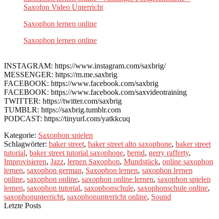
Saxofon Video Unterricht
Saxophon lernen online
Saxophon lernen online
INSTAGRAM: https://www.instagram.com/saxbrig/
MESSENGER: https://m.me.saxbrig
FACEBOOK: https://www.facebook.com/saxbrig
FACEBOOK: https://www.facebook.com/saxvideotraining
TWITTER: https://twitter.com/saxbrig
TUMBLR: https://saxbrig.tumblr.com
PODCAST: https://tinyurl.com/yatkkcuq
Kategorie:
Saxophon spielen
Schlagwörter:
baker street
,
baker street alto saxophone
,
baker street
tutorial
,
baker street tutorial saxophone
,
bernd
,
gerry rafferty
,
Improvisieren
,
Jazz
,
lernen Saxophon
,
Mundstück
,
online saxophon
lernen
,
saxophon german
,
Saxophon lernen
,
saxophon lernen
online
,
saxophon online
,
saxophon online lernen
,
saxophon spielen
lernen
,
saxophon tutorial
,
saxophonschule
,
saxophonschule online
,
saxophonunterricht
,
saxophonunterricht online
,
Sound
Letzte Posts