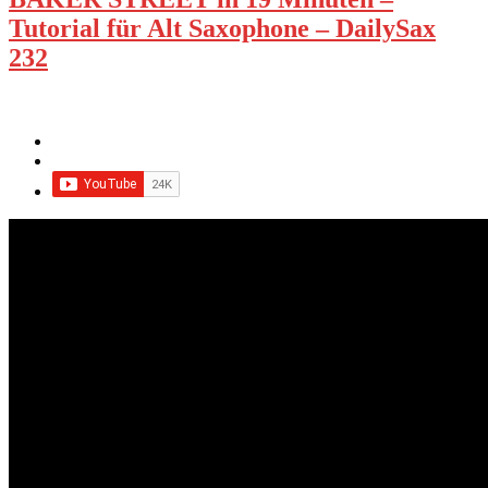
Tutorial für Alt Saxophone – DailySax
232