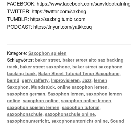
FACEBOOK: https://www.facebook.com/saxvideotraining
TWITTER: https://twitter.com/saxbrig
TUMBLR: https://saxbrig.tumblr.com
PODCAST: https://tinyurl.com/yatkkcuq
Kategorie:
Saxophon spielen
Schlagwörter:
baker street
,
baker street alto sax backing
track
,
baker street saxophone
,
baker street saxophone
backing track
,
Baker Street Tutorial Tenor Saxophone
,
bernd
,
gerry rafferty
,
Improvisieren
,
Jazz
,
lernen
Saxophon
,
Mundstück
,
online saxophon lernen
,
saxophon german
,
Saxophon lernen
,
saxophon lernen
online
,
saxophon online
,
saxophon online lernen
,
saxophon spielen lernen
,
saxophon tutorial
,
saxophonschule
,
saxophonschule online
,
saxophonunterricht
,
saxophonunterricht online
,
Sound