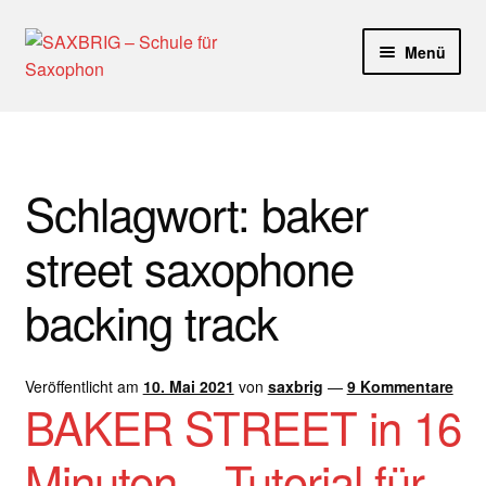
Zur
Zum
Menü
Navigation
Inhalt
springen
springen
Start
40plus
Schlagwort:
baker
Aktuelle Blog Artikel
street saxophone
ANMELDUNG
backing track
Dankeschön – Impro Basic Downloads (Youtube)
Veröffentlicht am
10. Mai 2021
von
saxbrig
—
9 Kommentare
Datenschutz
BAKER STREET in 16
Disclaimer
Minuten – Tutorial für