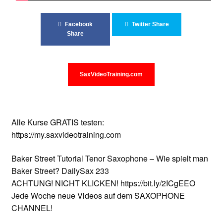
Unterrichtsbedingungen (AGBs)
Facebook
Twitter Share
WORKSHOP
Share
ÜBER UNS
SaxVideoTraining.com
NEWS BLOG
KONTAKT
Alle Kurse GRATIS testen:
https://my.saxvideotraining.com
Baker Street Tutorial Tenor Saxophone – Wie spielt man
Baker Street? DailySax 233
ACHTUNG! NICHT KLICKEN! https://bit.ly/2ICgEEO
Jede Woche neue Videos auf dem SAXOPHONE
CHANNEL!