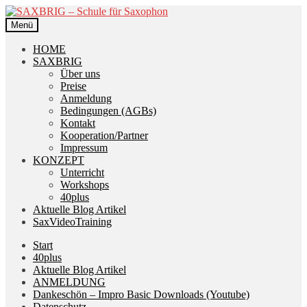
Zur
Zum
Navigation
Inhalt
Menü
springen
springen
HOME
SAXBRIG
Über uns
Preise
Anmeldung
Bedingungen (AGBs)
Kontakt
Kooperation/Partner
Impressum
KONZEPT
Unterricht
Workshops
40plus
Aktuelle Blog Artikel
SaxVideoTraining
Start
40plus
Aktuelle Blog Artikel
ANMELDUNG
Dankeschön – Impro Basic Downloads (Youtube)
Datenschutz