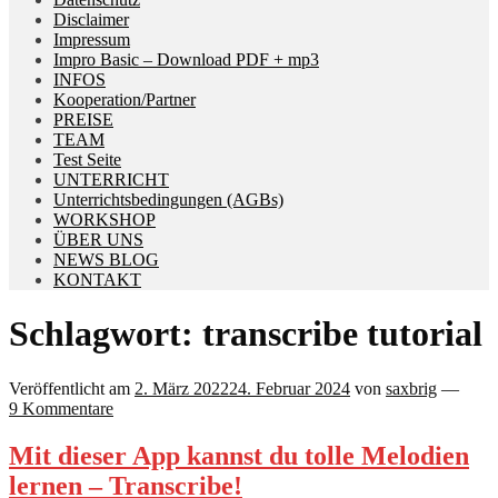
Disclaimer
Impressum
Impro Basic – Download PDF + mp3
INFOS
Kooperation/Partner
PREISE
TEAM
Test Seite
UNTERRICHT
Unterrichtsbedingungen (AGBs)
WORKSHOP
ÜBER UNS
NEWS BLOG
KONTAKT
Schlagwort:
transcribe tutorial
Veröffentlicht am
2. März 2022
24. Februar 2024
von
saxbrig
—
9 Kommentare
Mit dieser App kannst du tolle Melodien
lernen – Transcribe!