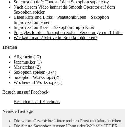
So lernst du tiefe Töne auf dem Saxophon super easy
Nach diesem Video kannst du Smooth Operator auf dem
Saxophon spielen
Blues Riffs und Licks – Pentatonik üben – Saxophon
Improvisation lernen
Improvisation Basic – Saxophon Impro Kurs
Popstyles für dein Saxophon-Solo – Verzierungen und Triller
Wie kann man 2 Motive im Solo kombinieren?
Themen
Allgemein
(12)
Jazzmusiker
(1)
Masterclass
(2)
Saxophon spielen
(374)
Saxophon Workshops
(2)
Wochenend Workshops
(1)
Besuch uns auf Facebook
Besuch uns auf Facebook
Neueste Beiträge
Die wahre Geschichte hinter meinen Frust mit Mundstücken
Die älteste Saxophon Ansatz Übung der Welt (die JEDER