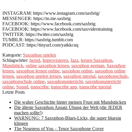
INSTAGRAM: https://www.instagram.com/saxbrig/
MESSENGER: https://m.me.saxbrig
FACEBOOK: https://www.facebook.com/saxbrig
FACEBOOK: https://www.facebook.com/saxvideotraining
TWITTER: https://twitter.com/saxbrig
TUMBLR: https://saxbrig.tumblr.com
PODCAST: https://tinyurl.com/yatkkcuq
Kategorie:
Saxophon spielen
Schlagwörter:
bernd
,
Improvisieren
,
Jazz
,
lernen Saxophon
,
Mundstück
,
online saxophon lernen
,
saxophon german
,
Saxophon
lernen
,
saxophon lernen online
,
saxophon online
,
saxophon online
lernen
,
saxophon spielen lernen
,
saxophon tutorial
,
saxophonschule
,
saxophonschule online
,
saxophonunterricht
,
saxophonunterricht
online
,
Sound
,
transcribe
,
transcribe app
,
transcribe tutorial
Letzte Posts
Die wahre Geschichte hinter meinen Frust mit Mundstücken
Die älteste Saxophon Ansatz Übung der Welt (die JEDER
machen sollte!)
WARNUNG: 7 Saxophon-Blues-Licks, die super bluesig
klingen
The Nearness of You – Tenor Saxophone Cover