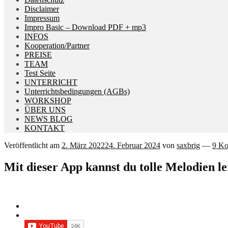
Disclaimer
Impressum
Impro Basic – Download PDF + mp3
INFOS
Kooperation/Partner
PREISE
TEAM
Test Seite
UNTERRICHT
Unterrichtsbedingungen (AGBs)
WORKSHOP
ÜBER UNS
NEWS BLOG
KONTAKT
Veröffentlicht am
2. März 2022
24. Februar 2024
von
saxbrig
—
9 K
Mit dieser App kannst du tolle Melodien l