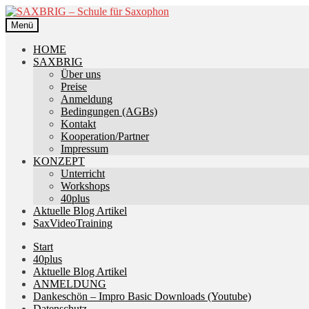
Zur
Zum
Navigation
Inhalt
Menü
springen
springen
HOME
SAXBRIG
Über uns
Preise
Anmeldung
Bedingungen (AGBs)
Kontakt
Kooperation/Partner
Impressum
KONZEPT
Unterricht
Workshops
40plus
Aktuelle Blog Artikel
SaxVideoTraining
Start
40plus
Aktuelle Blog Artikel
ANMELDUNG
Dankeschön – Impro Basic Downloads (Youtube)
Datenschutz