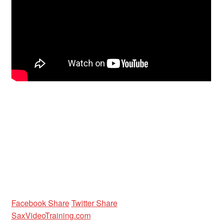
Unterrichtsbedingungen (AGBs)
WORKSHOP
ÜBER UNS
NEWS BLOG
KONTAKT
Facebook Share
Twitter Share
SaxVideoTraining.com