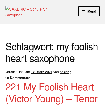
Zur
Zum
Menü
Navigation
Inhalt
springen
springen
Start
40plus
Schlagwort:
my foolish
Aktuelle Blog Artikel
heart saxophone
ANMELDUNG
Veröffentlicht am
12. März 2021
von
saxbrig
—
Dankeschön – Impro Basic Downloads (Youtube)
28 Kommentare
221 My Foolish Heart
Datenschutz
(Victor Young) – Tenor
Disclaimer