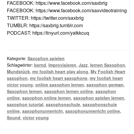
FACEBOOK: https://www.facebook.com/saxbrig
FACEBOOK: https://www.facebook.com/saxvideotraining
TWITTER: https://twitter.com/saxbrig
TUMBLR: https://saxbrig.tumblr.com
PODCAST: https://tinyurl.com/yatkkcuq
Kategorie:
Saxophon spielen
Schlagwörter:
bernd
,
Improvisieren
,
Jazz
,
lernen Saxophon
,
Mundstück
,
my foolish heart play along
,
My Foolish Heart
saxophon
,
my foolish heart saxophone
,
my foolish heart
victor young
,
online saxophon lernen
,
saxophon german
,
Saxophon lernen
,
saxophon lernen online
,
saxophon
online
,
saxophon online lernen
,
saxophon spielen lernen
,
saxophon tutorial
,
saxophonschule
,
saxophonschule
online
,
saxophonunterricht
,
saxophonunterricht online
,
Sound
,
victor young