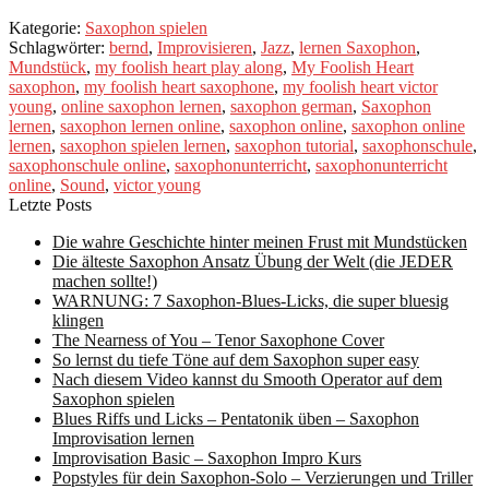
Kategorie:
Saxophon spielen
Schlagwörter:
bernd
,
Improvisieren
,
Jazz
,
lernen Saxophon
,
Mundstück
,
my foolish heart play along
,
My Foolish Heart
saxophon
,
my foolish heart saxophone
,
my foolish heart victor
young
,
online saxophon lernen
,
saxophon german
,
Saxophon
lernen
,
saxophon lernen online
,
saxophon online
,
saxophon online
lernen
,
saxophon spielen lernen
,
saxophon tutorial
,
saxophonschule
,
saxophonschule online
,
saxophonunterricht
,
saxophonunterricht
online
,
Sound
,
victor young
Letzte Posts
Die wahre Geschichte hinter meinen Frust mit Mundstücken
Die älteste Saxophon Ansatz Übung der Welt (die JEDER
machen sollte!)
WARNUNG: 7 Saxophon-Blues-Licks, die super bluesig
klingen
The Nearness of You – Tenor Saxophone Cover
So lernst du tiefe Töne auf dem Saxophon super easy
Nach diesem Video kannst du Smooth Operator auf dem
Saxophon spielen
Blues Riffs und Licks – Pentatonik üben – Saxophon
Improvisation lernen
Improvisation Basic – Saxophon Impro Kurs
Popstyles für dein Saxophon-Solo – Verzierungen und Triller