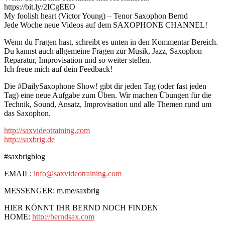
https://bit.ly/2ICgEEO
My foolish heart (Victor Young) – Tenor Saxophon Bernd
Jede Woche neue Videos auf dem SAXOPHONE CHANNEL!
Wenn du Fragen hast, schreibt es unten in den Kommentar Bereich.
Du kannst auch allgemeine Fragen zur Musik, Jazz, Saxophon
Reparatur, Improvisation und so weiter stellen.
Ich freue mich auf dein Feedback!
Die #DailySaxophone Show! gibt dir jeden Tag (oder fast jeden
Tag) eine neue Aufgabe zum Üben. Wir machen Übungen für die
Technik, Sound, Ansatz, Improvisation und alle Themen rund um
das Saxophon.
http://saxvideotraining.com
http://saxbrig.de
#saxbrigblog
EMAIL:
info@saxvideotraining.com
MESSENGER: m.me/saxbrig
HIER KÖNNT IHR BERND NOCH FINDEN
HOME:
http://berndsax.com