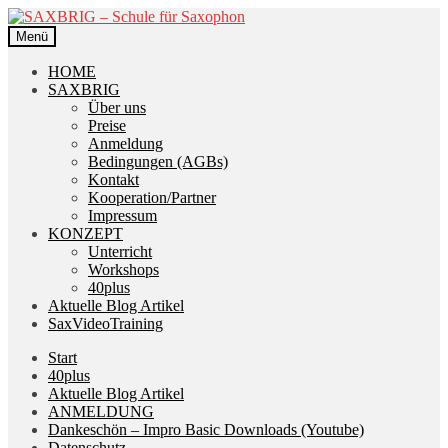
Zur
Zum
Navigation
Inhalt
Menü
springen
springen
HOME
SAXBRIG
Über uns
Preise
Anmeldung
Bedingungen (AGBs)
Kontakt
Kooperation/Partner
Impressum
KONZEPT
Unterricht
Workshops
40plus
Aktuelle Blog Artikel
SaxVideoTraining
Start
40plus
Aktuelle Blog Artikel
ANMELDUNG
Dankeschön – Impro Basic Downloads (Youtube)
Datenschutz