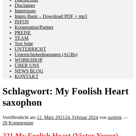
Disclaimer
Impressum
Impro Basic – Download PDF + mp3
INFOS
Kooperation/Partner
PREISE
TEAM
Test Seite
UNTERRICHT
Unterrichtsbedingungen (AGBs)
WORKSHOP
ÜBER UNS
NEWS BLOG
KONTAKT
Schlagwort:
My Foolish Heart
saxophon
Veröffentlicht am
12. März 2021
24. Februar 2024
von
saxbrig
—
28 Kommentare
221 My Foolish Heart (Victor Young) –