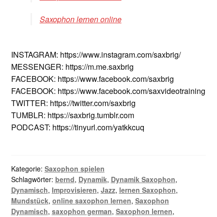
Saxophon lernen online
INSTAGRAM: https://www.instagram.com/saxbrig/
MESSENGER: https://m.me.saxbrig
FACEBOOK: https://www.facebook.com/saxbrig
FACEBOOK: https://www.facebook.com/saxvideotraining
TWITTER: https://twitter.com/saxbrig
TUMBLR: https://saxbrig.tumblr.com
PODCAST: https://tinyurl.com/yatkkcuq
Kategorie:
Saxophon spielen
Schlagwörter:
bernd
,
Dynamik
,
Dynamik Saxophon
,
Dynamisch
,
Improvisieren
,
Jazz
,
lernen Saxophon
,
Mundstück
,
online saxophon lernen
,
Saxophon
Dynamisch
,
saxophon german
,
Saxophon lernen
,