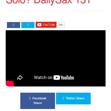
Impressum
Impro Basic – Download PDF + mp3
INFOS
Kooperation/Partner
PREISE
TEAM
Test Seite
UNTERRICHT
Facebook
Twitter Share
Share