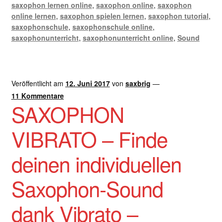
saxophon lernen online
,
saxophon online
,
saxophon
online lernen
,
saxophon spielen lernen
,
saxophon tutorial
,
saxophonschule
,
saxophonschule online
,
saxophonunterricht
,
saxophonunterricht online
,
Sound
Veröffentlicht am
12. Juni 2017
von
saxbrig
—
11 Kommentare
SAXOPHON
VIBRATO – Finde
deinen individuellen
Saxophon-Sound
dank Vibrato –