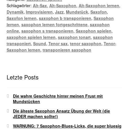
Schlagwörter:
Alt-Sax
,
Alt-Saxophon
,
Alt-Saxophon lernen
,
Dynamik
,
Improvisieren
,
Jazz
,
Mundstück
,
Saxofon
,
Saxofon lernen
,
saxophon b transponieren
,
Saxophon
lernen
,
saxophon lernen fortgeschrittene
,
saxophon
online
,
saxophon s transponieren
,
Saxophon spielen
,
saxophon spielen lernen
,
saxophon tonart
,
saxophon
transponiert
,
Sound
,
Tenor sax
,
tenor saxophon
,
Tenor-
Saxophon lernen
,
transponieren saxophon
Letzte Posts
Die wahre Geschichte hinter meinen Frust mit
Mundstücken
Die älteste Saxophon Ansatz Übung der Welt (die
JEDER machen sollte!)
WARNUNG: 7 Saxophon-Blues-Licks, die super bluesig