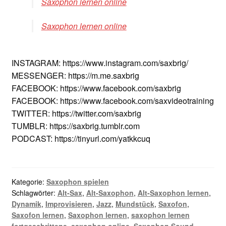
Saxophon lernen online
Saxophon lernen online
INSTAGRAM: https://www.instagram.com/saxbrig/
MESSENGER: https://m.me.saxbrig
FACEBOOK: https://www.facebook.com/saxbrig
FACEBOOK: https://www.facebook.com/saxvideotraining
TWITTER: https://twitter.com/saxbrig
TUMBLR: https://saxbrig.tumblr.com
PODCAST: https://tinyurl.com/yatkkcuq
Kategorie:
Saxophon spielen
Schlagwörter:
Alt-Sax
,
Alt-Saxophon
,
Alt-Saxophon lernen
,
Dynamik
,
Improvisieren
,
Jazz
,
Mundstück
,
Saxofon
,
Saxofon lernen
,
Saxophon lernen
,
saxophon lernen
fortgeschrittene
,
saxophon online
,
Saxophon Sound
,