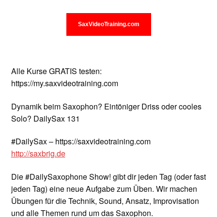
Unterrichtsbedingungen (AGBs)
WORKSHOP
SaxVideoTraining.com
ÜBER UNS
Alle Kurse GRATIS testen:
NEWS BLOG
https://my.saxvideotraining.com
KONTAKT
Dynamik beim Saxophon? Eintöniger Driss oder cooles
Solo? DailySax 131
#DailySax – https://saxvideotraining.com
http://saxbrig.de
Die #DailySaxophone Show! gibt dir jeden Tag (oder fast
jeden Tag) eine neue Aufgabe zum Üben. Wir machen
Übungen für die Technik, Sound, Ansatz, Improvisation
und alle Themen rund um das Saxophon.