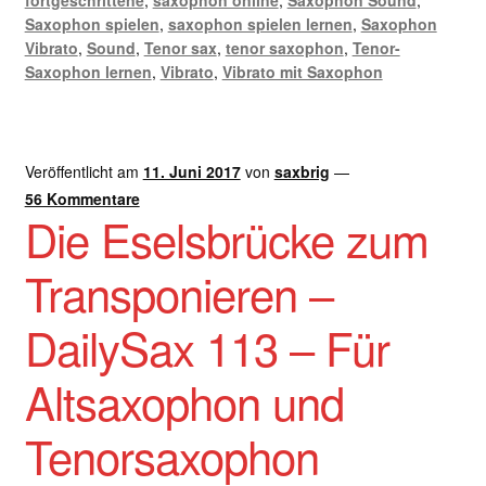
Saxophon spielen
,
saxophon spielen lernen
,
Saxophon
Vibrato
,
Sound
,
Tenor sax
,
tenor saxophon
,
Tenor-
Saxophon lernen
,
Vibrato
,
Vibrato mit Saxophon
Veröffentlicht am
11. Juni 2017
von
saxbrig
—
56 Kommentare
Die Eselsbrücke zum
Transponieren –
DailySax 113 – Für
Altsaxophon und
Tenorsaxophon