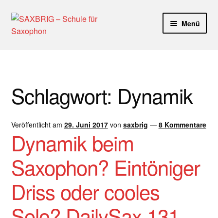
Zur
Zum
Menü
Navigation
Inhalt
springen
springen
Start
40plus
Schlagwort:
Dynamik
Aktuelle Blog Artikel
Veröffentlicht am
29. Juni 2017
von
saxbrig
—
8 Kommentare
ANMELDUNG
Dynamik beim
Dankeschön – Impro Basic Downloads (Youtube)
Saxophon? Eintöniger
Datenschutz
Driss oder cooles
Disclaimer
Solo? DailySax 131