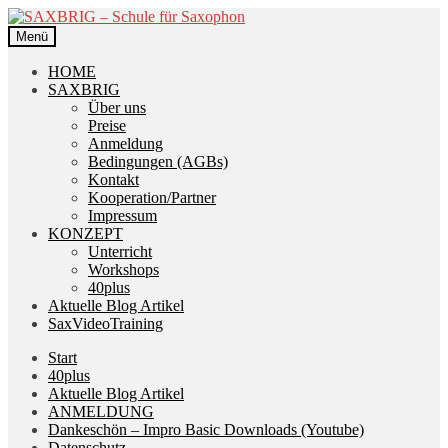
Zur
Zum
Navigation
Inhalt
Menü
springen
springen
HOME
SAXBRIG
Über uns
Preise
Anmeldung
Bedingungen (AGBs)
Kontakt
Kooperation/Partner
Impressum
KONZEPT
Unterricht
Workshops
40plus
Aktuelle Blog Artikel
SaxVideoTraining
Start
40plus
Aktuelle Blog Artikel
ANMELDUNG
Dankeschön – Impro Basic Downloads (Youtube)
Datenschutz