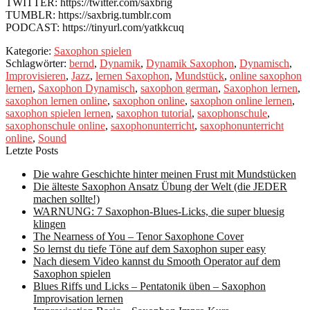
TWITTER: https://twitter.com/saxbrig
TUMBLR: https://saxbrig.tumblr.com
PODCAST: https://tinyurl.com/yatkkcuq
Kategorie:
Saxophon spielen
Schlagwörter:
bernd
,
Dynamik
,
Dynamik Saxophon
,
Dynamisch
,
Improvisieren
,
Jazz
,
lernen Saxophon
,
Mundstück
,
online saxophon
lernen
,
Saxophon Dynamisch
,
saxophon german
,
Saxophon lernen
,
saxophon lernen online
,
saxophon online
,
saxophon online lernen
,
saxophon spielen lernen
,
saxophon tutorial
,
saxophonschule
,
saxophonschule online
,
saxophonunterricht
,
saxophonunterricht
online
,
Sound
Letzte Posts
Die wahre Geschichte hinter meinen Frust mit Mundstücken
Die älteste Saxophon Ansatz Übung der Welt (die JEDER
machen sollte!)
WARNUNG: 7 Saxophon-Blues-Licks, die super bluesig
klingen
The Nearness of You – Tenor Saxophone Cover
So lernst du tiefe Töne auf dem Saxophon super easy
Nach diesem Video kannst du Smooth Operator auf dem
Saxophon spielen
Blues Riffs und Licks – Pentatonik üben – Saxophon
Improvisation lernen