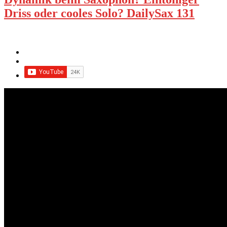
Driss oder cooles Solo? DailySax 131