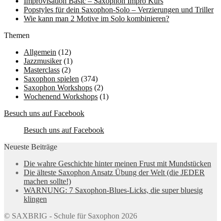
Improvisation Basic – Saxophon Impro Kurs
Popstyles für dein Saxophon-Solo – Verzierungen und Triller
Wie kann man 2 Motive im Solo kombinieren?
Themen
Allgemein
(12)
Jazzmusiker
(1)
Masterclass
(2)
Saxophon spielen
(374)
Saxophon Workshops
(2)
Wochenend Workshops
(1)
Besuch uns auf Facebook
Besuch uns auf Facebook
Neueste Beiträge
Die wahre Geschichte hinter meinen Frust mit Mundstücken
Die älteste Saxophon Ansatz Übung der Welt (die JEDER
machen sollte!)
WARNUNG: 7 Saxophon-Blues-Licks, die super bluesig
klingen
© SAXBRIG - Schule für Saxophon 2026