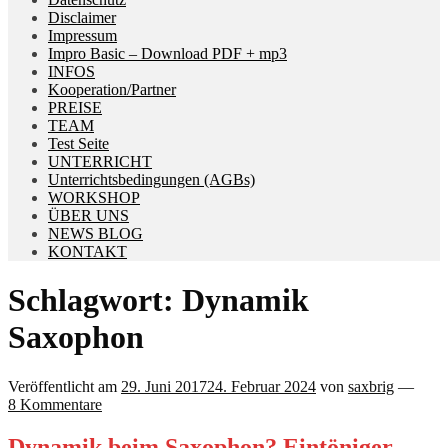
Disclaimer
Impressum
Impro Basic – Download PDF + mp3
INFOS
Kooperation/Partner
PREISE
TEAM
Test Seite
UNTERRICHT
Unterrichtsbedingungen (AGBs)
WORKSHOP
ÜBER UNS
NEWS BLOG
KONTAKT
Schlagwort:
Dynamik
Saxophon
Veröffentlicht am
29. Juni 2017
24. Februar 2024
von
saxbrig
—
8 Kommentare
Dynamik beim Saxophon? Eintöniger