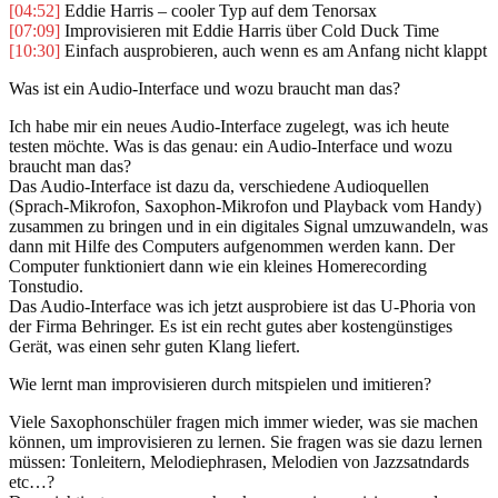
[04:52]
Eddie Harris – cooler Typ auf dem Tenorsax
[07:09]
Improvisieren mit Eddie Harris über Cold Duck Time
[10:30]
Einfach ausprobieren, auch wenn es am Anfang nicht klappt
Was ist ein Audio-Interface und wozu braucht man das?
Ich habe mir ein neues Audio-Interface zugelegt, was ich heute
testen möchte. Was is das genau: ein Audio-Interface und wozu
braucht man das?
Das Audio-Interface ist dazu da, verschiedene Audioquellen
(Sprach-Mikrofon, Saxophon-Mikrofon und Playback vom Handy)
zusammen zu bringen und in ein digitales Signal umzuwandeln, was
dann mit Hilfe des Computers aufgenommen werden kann. Der
Computer funktioniert dann wie ein kleines Homerecording
Tonstudio.
Das Audio-Interface was ich jetzt ausprobiere ist das U-Phoria von
der Firma Behringer. Es ist ein recht gutes aber kostengünstiges
Gerät, was einen sehr guten Klang liefert.
Wie lernt man improvisieren durch mitspielen und imitieren?
Viele Saxophonschüler fragen mich immer wieder, was sie machen
können, um improvisieren zu lernen. Sie fragen was sie dazu lernen
müssen: Tonleitern, Melodiephrasen, Melodien von Jazzsatndards
etc…?