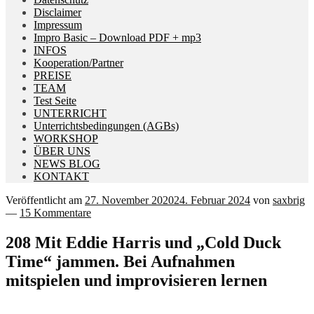
Disclaimer
Impressum
Impro Basic – Download PDF + mp3
INFOS
Kooperation/Partner
PREISE
TEAM
Test Seite
UNTERRICHT
Unterrichtsbedingungen (AGBs)
WORKSHOP
ÜBER UNS
NEWS BLOG
KONTAKT
Veröffentlicht am
27. November 2020
24. Februar 2024
von
saxbrig
—
15 Kommentare
208 Mit Eddie Harris und „Cold Duck
Time“ jammen. Bei Aufnahmen
mitspielen und improvisieren lernen