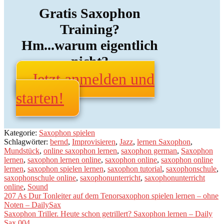
Gratis Saxophon
Training?
Hm...warum eigentlich
nicht?
Jetzt anmelden und
starten!
Kategorie:
Saxophon spielen
Schlagwörter:
bernd
,
Improvisieren
,
Jazz
,
lernen Saxophon
,
Mundstück
,
online saxophon lernen
,
saxophon german
,
Saxophon
lernen
,
saxophon lernen online
,
saxophon online
,
saxophon online
lernen
,
saxophon spielen lernen
,
saxophon tutorial
,
saxophonschule
,
saxophonschule online
,
saxophonunterricht
,
saxophonunterricht
online
,
Sound
Beitragsnavigation
Vorheriger
207 As Dur Tonleiter auf dem Tenorsaxophon spielen lernen – ohne
Beitrag:
Noten – DailySax
Nächster
Saxophon Triller. Heute schon getrillert? Saxophon lernen – Daily
Beitrag:
Sax 004