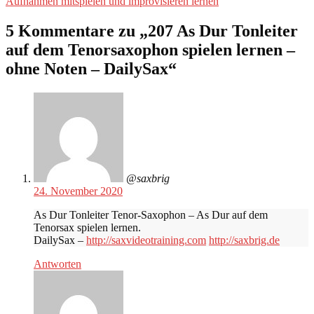
Beitrag:
Aufnahmen mitspielen und improvisieren lernen
5 Kommentare zu „
207 As Dur Tonleiter
auf dem Tenorsaxophon spielen lernen –
ohne Noten – DailySax
“
@saxbrig
24. November 2020
As Dur Tonleiter Tenor-Saxophon – As Dur auf dem
Tenorsax spielen lernen.
DailySax –
http://saxvideotraining.com
http://saxbrig.de
Antworten