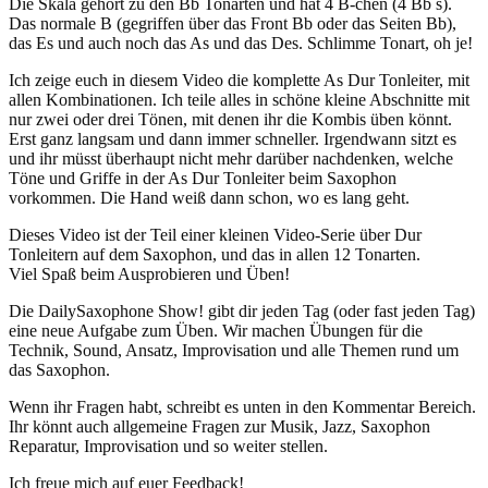
Die Skala gehört zu den Bb Tonarten und hat 4 B-chen (4 Bb s).
Das normale B (gegriffen über das Front Bb oder das Seiten Bb),
das Es und auch noch das As und das Des. Schlimme Tonart, oh je!
Ich zeige euch in diesem Video die komplette As Dur Tonleiter, mit
allen Kombinationen. Ich teile alles in schöne kleine Abschnitte mit
nur zwei oder drei Tönen, mit denen ihr die Kombis üben könnt.
Erst ganz langsam und dann immer schneller. Irgendwann sitzt es
und ihr müsst überhaupt nicht mehr darüber nachdenken, welche
Töne und Griffe in der As Dur Tonleiter beim Saxophon
vorkommen. Die Hand weiß dann schon, wo es lang geht.
Dieses Video ist der Teil einer kleinen Video-Serie über Dur
Tonleitern auf dem Saxophon, und das in allen 12 Tonarten.
Viel Spaß beim Ausprobieren und Üben!
Die DailySaxophone Show! gibt dir jeden Tag (oder fast jeden Tag)
eine neue Aufgabe zum Üben. Wir machen Übungen für die
Technik, Sound, Ansatz, Improvisation und alle Themen rund um
das Saxophon.
Wenn ihr Fragen habt, schreibt es unten in den Kommentar Bereich.
Ihr könnt auch allgemeine Fragen zur Musik, Jazz, Saxophon
Reparatur, Improvisation und so weiter stellen.
Ich freue mich auf euer Feedback!