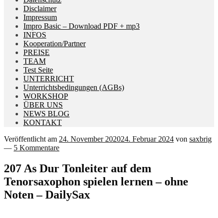
Disclaimer
Impressum
Impro Basic – Download PDF + mp3
INFOS
Kooperation/Partner
PREISE
TEAM
Test Seite
UNTERRICHT
Unterrichtsbedingungen (AGBs)
WORKSHOP
ÜBER UNS
NEWS BLOG
KONTAKT
Veröffentlicht am
24. November 2020
24. Februar 2024
von
saxbrig
—
5 Kommentare
207 As Dur Tonleiter auf dem
Tenorsaxophon spielen lernen – ohne
Noten – DailySax