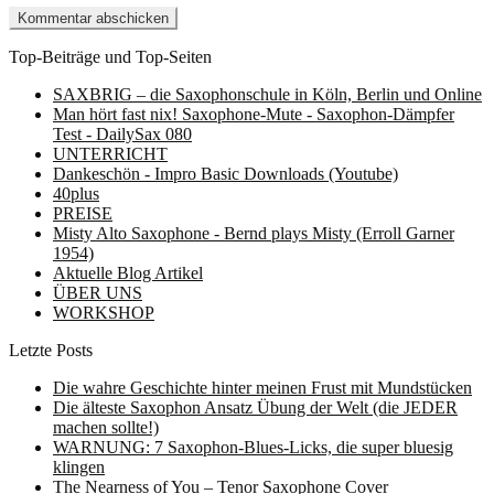
Top-Beiträge und Top-Seiten
SAXBRIG – die Saxophonschule in Köln, Berlin und Online
Man hört fast nix! Saxophone-Mute - Saxophon-Dämpfer
Test - DailySax 080
UNTERRICHT
Dankeschön - Impro Basic Downloads (Youtube)
40plus
PREISE
Misty Alto Saxophone - Bernd plays Misty (Erroll Garner
1954)
Aktuelle Blog Artikel
ÜBER UNS
WORKSHOP
Letzte Posts
Die wahre Geschichte hinter meinen Frust mit Mundstücken
Die älteste Saxophon Ansatz Übung der Welt (die JEDER
machen sollte!)
WARNUNG: 7 Saxophon-Blues-Licks, die super bluesig
klingen
The Nearness of You – Tenor Saxophone Cover