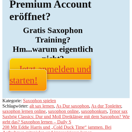
Premium Account
eröffnet?
Gratis Saxophon
Training?
Hm...warum eigentlich
nicht?
Jetzt anmelden und
starten!
Kategorie:
Saxophon spielen
Schlagwörter:
alt sax lernen
,
As Dur saxophon
,
As dur Tonleiter
,
saxophon lernen online
,
saxophon online
,
saxophonkurs
,
Tenor sax
Beitragsnavigation
Vorheriger
Saxbrig Classics: Dur und Moll Dreiklänge mit dem Saxophon? Wie
Beitrag:
geht das? Saxophon lernen – Daily S
Nächster
208 Mit Eddie Harris und „Cold Duck Time“ jammen. Bei