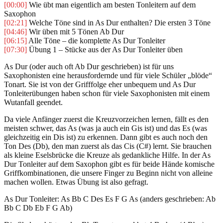
[00:00]
Wie übt man eigentlich am besten Tonleitern auf dem
Saxophon
[02:21]
Welche Töne sind in As Dur enthalten? Die ersten 3 Töne
[04:46]
Wir üben mit 5 Tönen Ab Dur
[06:15]
Alle Töne – die komplette As Dur Tonleiter
[07:30]
Übung 1 – Stücke aus der As Dur Tonleiter üben
As Dur (oder auch oft Ab Dur geschrieben) ist für uns
Saxophonisten eine herausfordernde und für viele Schüler „blöde“
Tonart. Sie ist von der Grifffolge eher unbequem und As Dur
Tonleiterübungen haben schon für viele Saxophonisten mit einem
Wutanfall geendet.
Da viele Anfänger zuerst die Kreuzvorzeichen lernen, fällt es den
meisten schwer, das As (was ja auch ein Gis ist) und das Es (was
gleichzeitig ein Dis ist) zu erkennen. Dann gibt es auch noch den
Ton Des (Db), den man zuerst als das Cis (C#) lernt. Sie brauchen
als kleine Eselsbrücke die Kreuze als gedankliche Hilfe. In der As
Dur Tonleiter auf dem Saxophon gibt es für beide Hände komische
Griffkombinationen, die unsere Finger zu Beginn nicht von alleine
machen wollen. Etwas Übung ist also gefragt.
As Dur Tonleiter: As Bb C Des Es F G As (anders geschrieben: Ab
Bb C Db Eb F G Ab)