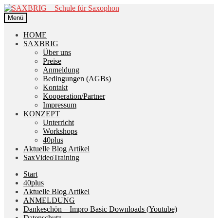
Zur
Zum
Navigation
Inhalt
Menü
springen
springen
HOME
SAXBRIG
Über uns
Preise
Anmeldung
Bedingungen (AGBs)
Kontakt
Kooperation/Partner
Impressum
KONZEPT
Unterricht
Workshops
40plus
Aktuelle Blog Artikel
SaxVideoTraining
Start
40plus
Aktuelle Blog Artikel
ANMELDUNG
Dankeschön – Impro Basic Downloads (Youtube)
Datenschutz