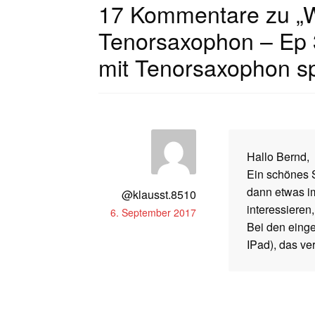
17 Kommentare zu „
W
Tenorsaxophon – Ep 
mit Tenorsaxophon sp
Hallo Bernd,
Ein schönes 
dann etwas im
@klausst.8510
interessieren
6. September 2017
Bei den einge
IPad), das ve