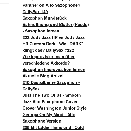
Panther on Alto Saxophone?
DailySax 149
Saxophon Mundstück
Bahnöffnung und Blätter (Reeds)
- Saxophon lernen
222 Jody Jazz HR vs Jody Jazz
HR Custom Dark - Wie "DARK"
klingt das? DailySax #222
Wie improvisiert man über
verschiedene Akkorde?
Saxophon Improvisation lernen
Aktuelle Blog Artikel
210 Das silberne Saxophon -
DailySax
Just The Two Of Us - Smooth
Jazz Alto Saxophone Cover -
Grover Washington Junior Style
Georgia On My Mind - Alto
Saxophone Version
208 Mit Eddie Harris und "Cold