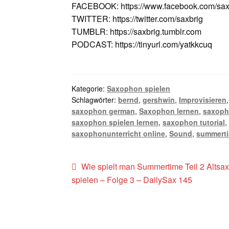
FACEBOOK: https://www.facebook.com/saxv
TWITTER: https://twitter.com/saxbrig
TUMBLR: https://saxbrig.tumblr.com
PODCAST: https://tinyurl.com/yatkkcuq
Kategorie:
Saxophon spielen
Schlagwörter:
bernd
,
gershwin
,
Improvisieren
saxophon german
,
Saxophon lernen
,
saxoph
saxophon spielen lernen
,
saxophon tutorial
saxophonunterricht online
,
Sound
,
summert
Beitragsnavigation
Vorheriger
Wie spielt man Summertime Teil 2 Altsa
Beitrag:
spielen – Folge 3 – DailySax 145