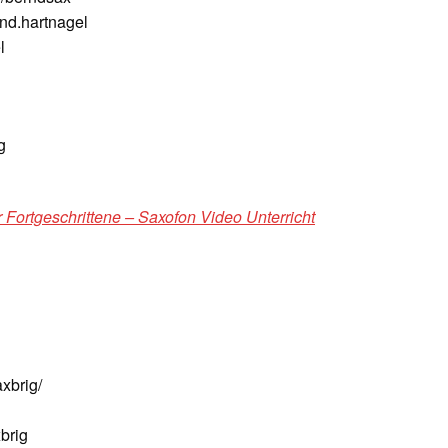
nd.hartnagel
l
g
 Fortgeschrittene – Saxofon Video Unterricht
xbrig/
brig