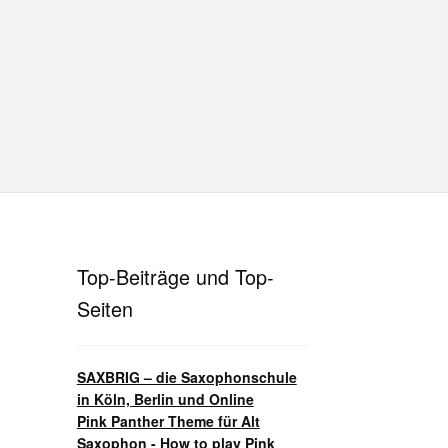
hutz
Disclaimer
Impressum
T
Unterrichtsbedingungen (AGBs)
Top-Beiträge und Top-
Seiten
SAXBRIG – die Saxophonschule
in Köln, Berlin und Online
Pink Panther Theme für Alt
Saxophon - How to play Pink