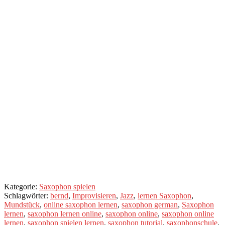
kostenlosen
Premium
Account eröffnet?
Gratis Saxophon Training?
Hm...warum eigentlich nicht?
Jetzt anmelden und
starten!
Kategorie:
Saxophon spielen
Schlagwörter:
bernd
,
Improvisieren
,
Jazz
,
lernen Saxophon
,
Mundstück
,
online saxophon lernen
,
saxophon german
,
Saxophon
lernen
,
saxophon lernen online
,
saxophon online
,
saxophon online
lernen
,
saxophon spielen lernen
,
saxophon tutorial
,
saxophonschule
,