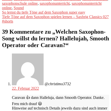
saxophonschule online
,
saxophonunterricht
,
saxophonunterricht
online
,
Sound
Beitragsnavigation
Vorheriger
So lernst du tiefe Töne auf dem Saxophon super easy
Beitrag:
Nächster
Tiefe Töne auf dem Saxophon spielen lernen – Saxbrig Classics 027
Beitrag:
#shorts
39 Kommentare zu „
Welchen Saxophon-
Song willst du lernen? Hallelujah, Smooth
Operator oder Caravan?
“
@christimo3732
22. Februar 2022
Caravan 👍 dann Halleluja, dann Smooth Operator. Danke.
Freu mich drauf 😃
Hinweise auf technisch Details jeweils dazu sind auch immer