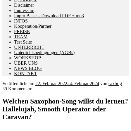
Disclaimer
Impressum
Impro Basic – Download PDF + mp3
INFOS
Kooperation/Partner
PREISE
TEAM
Test Seite
UNTERRICHT
Unterrichtsbedingungen (AGBs)
WORKSHOP
ÜBER UNS
NEWS BLOG
KONTAKT
Veröffentlicht am
22. Februar 2022
24. Februar 2024
von
saxbrig
—
39 Kommentare
Welchen Saxophon-Song willst du lernen?
Hallelujah, Smooth Operator oder
Caravan?