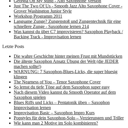
Georgia On My Mind - Alto Saxophone Version
Just The Two Of Us - Smooth Jazz Alto Saxophone Cover -
Grover Washington Junior Style
Workshop Programm 2011
Langsame Zunge? Zungenstoß und Zungentechnik für eine
schnellere Zunge - Saxophone lernen 214
Was kannst du über C7 improvisieren? Saxophon Playback /
Backing Track - Improvisation lernen
Letzte Posts
Die wahre Geschichte hinter meinen Frust mit Mundstücken
Die älteste Saxophon Ansatz Übung der Welt (die JEDER
machen sollte!)
WARNUNG: 7 Saxophon-Blues-Licks, die super bluesig
klingen
The Nearness of You – Tenor Saxophone Cover
So lernst du tiefe Töne auf dem Saxophon super easy
Nach diesem Video kannst du Smooth Operator auf dem
Saxophon spielen
Blues Riffs und Licks – Pentatonik üben – Saxophon
Improvisation lernen
Improvisation Basic – Saxophon Impro Kurs
Popstyles für dein Saxophon-Solo – Verzierungen und Triller
Wie kann man 2 Motive im Solo kombinieren?