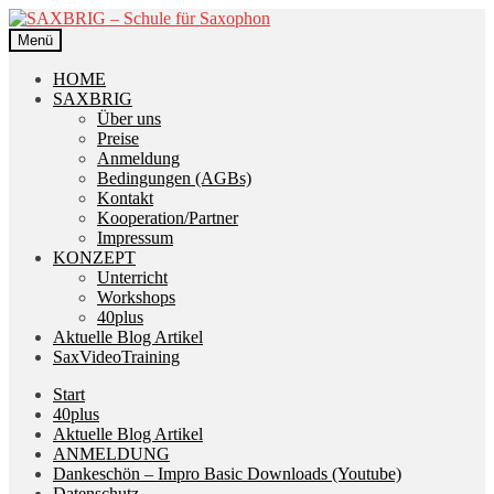
Zur
Zum
Navigation
Inhalt
Menü
springen
springen
HOME
SAXBRIG
Über uns
Preise
Anmeldung
Bedingungen (AGBs)
Kontakt
Kooperation/Partner
Impressum
KONZEPT
Unterricht
Workshops
40plus
Aktuelle Blog Artikel
SaxVideoTraining
Start
40plus
Aktuelle Blog Artikel
ANMELDUNG
Dankeschön – Impro Basic Downloads (Youtube)
Datenschutz