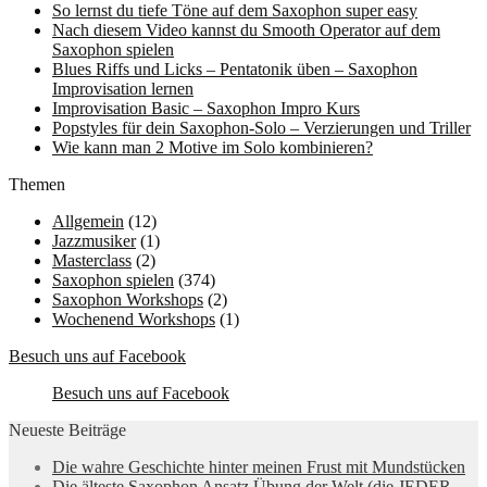
So lernst du tiefe Töne auf dem Saxophon super easy
Nach diesem Video kannst du Smooth Operator auf dem
Saxophon spielen
Blues Riffs und Licks – Pentatonik üben – Saxophon
Improvisation lernen
Improvisation Basic – Saxophon Impro Kurs
Popstyles für dein Saxophon-Solo – Verzierungen und Triller
Wie kann man 2 Motive im Solo kombinieren?
Themen
Allgemein
(12)
Jazzmusiker
(1)
Masterclass
(2)
Saxophon spielen
(374)
Saxophon Workshops
(2)
Wochenend Workshops
(1)
Besuch uns auf Facebook
Besuch uns auf Facebook
Neueste Beiträge
Die wahre Geschichte hinter meinen Frust mit Mundstücken
Die älteste Saxophon Ansatz Übung der Welt (die JEDER