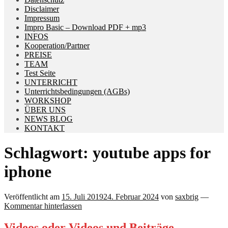
Disclaimer
Impressum
Impro Basic – Download PDF + mp3
INFOS
Kooperation/Partner
PREISE
TEAM
Test Seite
UNTERRICHT
Unterrichtsbedingungen (AGBs)
WORKSHOP
ÜBER UNS
NEWS BLOG
KONTAKT
Schlagwort:
youtube apps for
iphone
Veröffentlicht am
15. Juli 2019
24. Februar 2024
von
saxbrig
—
Kommentar hinterlassen
Videos oder Videos und Beiträge