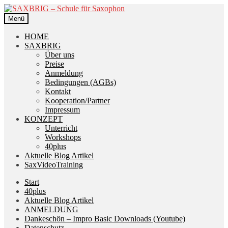
Zur
Zum
Navigation
Inhalt
Menü
springen
springen
HOME
SAXBRIG
Über uns
Preise
Anmeldung
Bedingungen (AGBs)
Kontakt
Kooperation/Partner
Impressum
KONZEPT
Unterricht
Workshops
40plus
Aktuelle Blog Artikel
SaxVideoTraining
Start
40plus
Aktuelle Blog Artikel
ANMELDUNG
Dankeschön – Impro Basic Downloads (Youtube)
Datenschutz