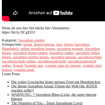
Wenn du neu hier bist klicke hier Abonnieren:
https://bit.ly/2ICgEEO
Kategorie:
Saxophon spielen
Schlagwörter:
bernd
,
Improvisieren
,
Jazz
,
lernen Saxophon
,
Mundstück
,
online saxophon lernen
,
saxophon german
,
Saxophon
lernen
,
saxophon lernen online
,
saxophon online
,
saxophon online
lernen
,
saxophon spielen lernen
,
saxophon tutorial
,
saxophonschule
,
saxophonschule online
,
saxophonunterricht
,
saxophonunterricht
online
,
Sound
,
Youtube app
,
youtube apps for iphone
,
youtube post
feature
,
youtube posts
Letzte Posts
Die wahre Geschichte hinter meinen Frust mit Mundstücken
Die älteste Saxophon Ansatz Übung der Welt (die JEDER
machen sollte!)
WARNUNG: 7 Saxophon-Blues-Licks, die super bluesig
klingen
The Nearness of You – Tenor Saxophone Cover