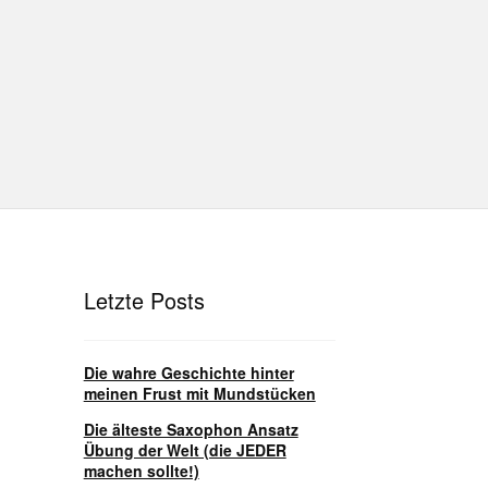
hutz
Disclaimer
Impressum
T
Unterrichtsbedingungen (AGBs)
Letzte Posts
Die wahre Geschichte hinter
meinen Frust mit Mundstücken
Die älteste Saxophon Ansatz
Übung der Welt (die JEDER
machen sollte!)