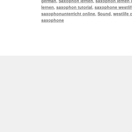
german
,
Saxophon lernen
,
saxophon lernen 
lernen
,
saxophon tutorial
,
saxophone westlif
saxophonunterricht online
,
Sound
,
westlife 
saxophone