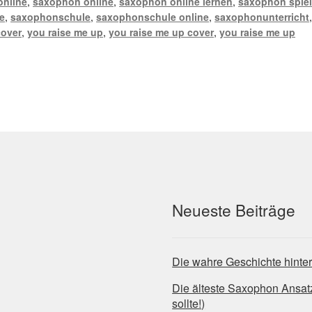
online
,
saxophon online
,
saxophon online lernen
,
saxophon spie
e
,
saxophonschule
,
saxophonschule online
,
saxophonunterricht
cover
,
you raise me up
,
you raise me up cover
,
you raise me up
Neueste Beiträge
Die wahre Geschichte hinte
Die älteste Saxophon Ansa
sollte!)