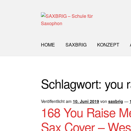
Zur
Zum
Navigation
Inhalt
springen
springen
HOME
SAXBRIG
KONZEPT
Start
40plus
Aktuelle Blog Artikel
ANMELD
Schlagwort:
you 
Impro Basic – Download PDF + mp3
INFO
WORKSHOP
ÜBER UNS
NEWS BLOG
K
Veröffentlicht am
10. Juni 2019
von
saxbrig
—
168 You Raise M
Sax Cover – West