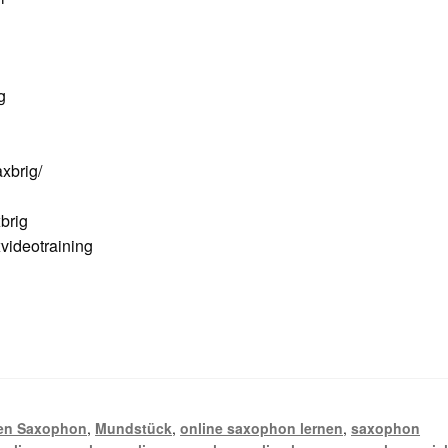
g
xbrig/
brig
ideotraining
nen Saxophon
,
Mundstück
,
online saxophon lernen
,
saxophon