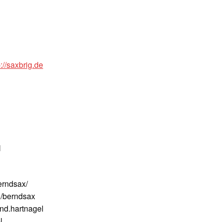
p://saxbrig.de
N
erndsax/
/berndsax
nd.hartnagel
l