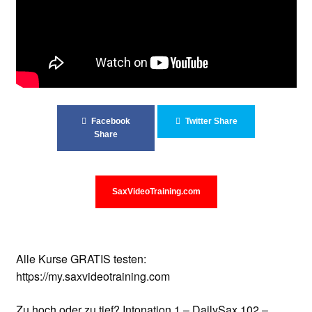
Unterrichtsbedingungen (AGBs)
WORKSHOP
ÜBER UNS
NEWS BLOG
Facebook
Twitter Share
Share
KONTAKT
SaxVideoTraining.com
Alle Kurse GRATIS testen:
https://my.saxvideotraining.com
Zu hoch oder zu tief? Intonation 1 – DailySax 102 –