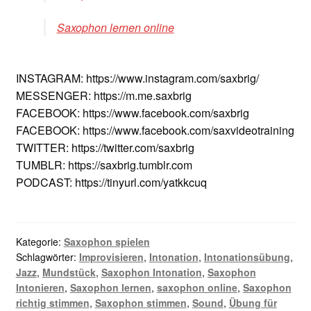
Saxophon lernen online
INSTAGRAM: https://www.instagram.com/saxbrig/
MESSENGER: https://m.me.saxbrig
FACEBOOK: https://www.facebook.com/saxbrig
FACEBOOK: https://www.facebook.com/saxvideotraining
TWITTER: https://twitter.com/saxbrig
TUMBLR: https://saxbrig.tumblr.com
PODCAST: https://tinyurl.com/yatkkcuq
Kategorie:
Saxophon spielen
Schlagwörter:
Improvisieren
,
Intonation
,
Intonationsübung
,
Jazz
,
Mundstück
,
Saxophon Intonation
,
Saxophon
Intonieren
,
Saxophon lernen
,
saxophon online
,
Saxophon
richtig stimmen
,
Saxophon stimmen
,
Sound
,
Übung für