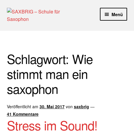
Zur
Zum
Menü
Navigation
Inhalt
springen
springen
Start
40plus
Schlagwort:
Wie
Aktuelle Blog Artikel
stimmt man ein
ANMELDUNG
saxophon
Dankeschön – Impro Basic Downloads (Youtube)
Veröffentlicht am
30. Mai 2017
von
saxbrig
—
Datenschutz
41 Kommentare
Stress im Sound!
Disclaimer