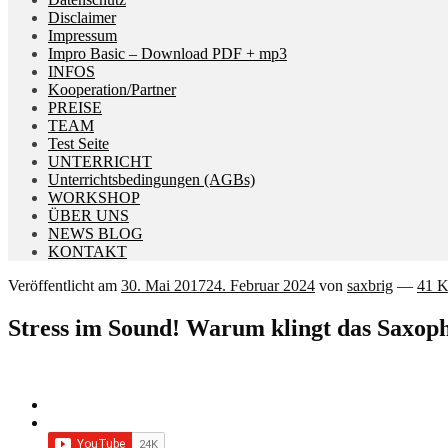
Disclaimer
Impressum
Impro Basic – Download PDF + mp3
INFOS
Kooperation/Partner
PREISE
TEAM
Test Seite
UNTERRICHT
Unterrichtsbedingungen (AGBs)
WORKSHOP
ÜBER UNS
NEWS BLOG
KONTAKT
Veröffentlicht am
30. Mai 2017
24. Februar 2024
von
saxbrig
—
41 
Stress im Sound! Warum klingt das Saxoph