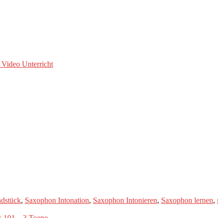
 Video Unterricht
dstück
,
Saxophon Intonation
,
Saxophon Intonieren
,
Saxophon lernen
,
x 101 – 3 Toene