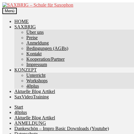
Zur
Zum
Navigation
Inhalt
Menü
springen
springen
HOME
SAXBRIG
Über uns
Preise
Anmeldung
Bedingungen (AGBs)
Kontakt
Kooperation/Partner
Impressum
KONZEPT
Unterricht
Workshops
40plus
Aktuelle Blog Artikel
SaxVideoTraining
Start
40plus
Aktuelle Blog Artikel
ANMELDUNG
Dankeschön – Impro Basic Downloads (Youtube)
Datenschutz