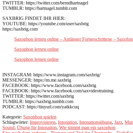
TWITTER: https://twitter.com/berndhartnagel
TUMBLR: https://hartnagel.tumblr.com
SAXBRIG FINDET IHR HIER:
YOUTUBE: https://youtube.com/user/saxbrig
https://saxbrig.com
Saxophon lernen online – Anfänger Fortgeschrittene – Saxofon
Saxophon lernen online
Saxophon lernen online
INSTAGRAM: https://www.instagram.com/saxbrig/
MESSENGER: https://m.me.saxbrig
FACEBOOK: https://www.facebook.com/saxbrig
FACEBOOK: https://www.facebook.com/saxvideotraining
TWITTER: https://twitter.com/saxbrig
TUMBLR: https://saxbrig.tumblr.com
PODCAST: https://tinyurl.com/yatkkcuq
Kategorie:
Saxophon spielen
Schlagwörter:
Improvisieren
,
Intonation
,
Intonationsübung
,
Jazz
,
Mun
Sound
,
Übung für Intonation
,
Wie stimmt man ein saxophon
Vorheriger
Eins nach dem anderen…Planung und Ziel der Übestunde – DailySa