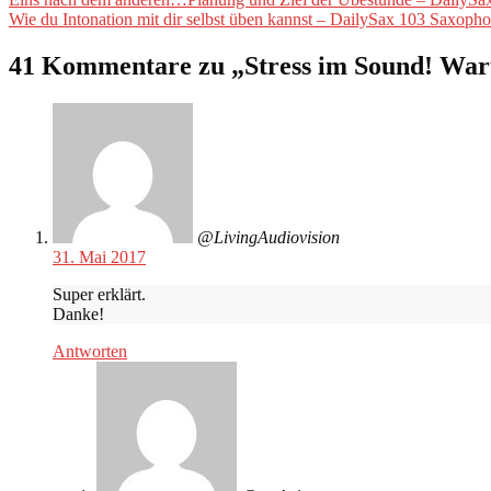
Beitragsnavigation
Beitrag:
Nächster
Wie du Intonation mit dir selbst üben kannst – DailySax 103 Saxoph
Beitrag:
41 Kommentare zu „
Stress im Sound! War
@LivingAudiovision
31. Mai 2017
Super erklärt.
Danke!
Antworten