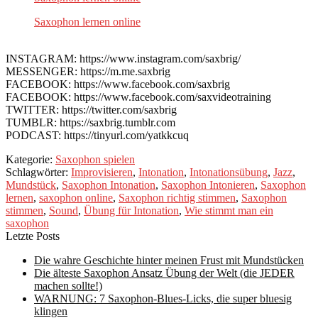
Saxophon lernen online
INSTAGRAM: https://www.instagram.com/saxbrig/
MESSENGER: https://m.me.saxbrig
FACEBOOK: https://www.facebook.com/saxbrig
FACEBOOK: https://www.facebook.com/saxvideotraining
TWITTER: https://twitter.com/saxbrig
TUMBLR: https://saxbrig.tumblr.com
PODCAST: https://tinyurl.com/yatkkcuq
Kategorie:
Saxophon spielen
Schlagwörter:
Improvisieren
,
Intonation
,
Intonationsübung
,
Jazz
,
Mundstück
,
Saxophon Intonation
,
Saxophon Intonieren
,
Saxophon
lernen
,
saxophon online
,
Saxophon richtig stimmen
,
Saxophon
stimmen
,
Sound
,
Übung für Intonation
,
Wie stimmt man ein
saxophon
Letzte Posts
Die wahre Geschichte hinter meinen Frust mit Mundstücken
Die älteste Saxophon Ansatz Übung der Welt (die JEDER
machen sollte!)
WARNUNG: 7 Saxophon-Blues-Licks, die super bluesig
klingen