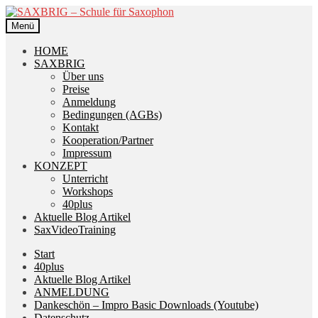
Zur
Zum
Navigation
Inhalt
Menü
springen
springen
HOME
SAXBRIG
Über uns
Preise
Anmeldung
Bedingungen (AGBs)
Kontakt
Kooperation/Partner
Impressum
KONZEPT
Unterricht
Workshops
40plus
Aktuelle Blog Artikel
SaxVideoTraining
Start
40plus
Aktuelle Blog Artikel
ANMELDUNG
Dankeschön – Impro Basic Downloads (Youtube)
Datenschutz