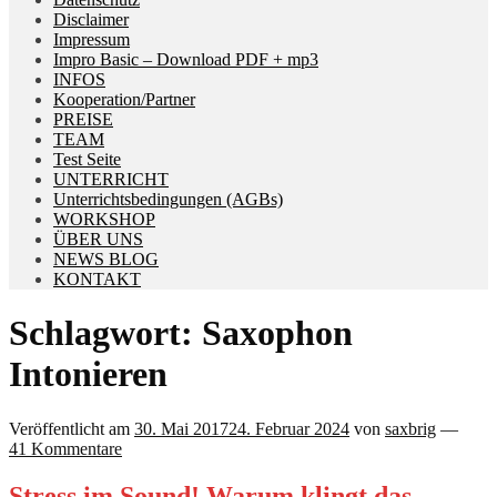
Disclaimer
Impressum
Impro Basic – Download PDF + mp3
INFOS
Kooperation/Partner
PREISE
TEAM
Test Seite
UNTERRICHT
Unterrichtsbedingungen (AGBs)
WORKSHOP
ÜBER UNS
NEWS BLOG
KONTAKT
Schlagwort:
Saxophon
Intonieren
Veröffentlicht am
30. Mai 2017
24. Februar 2024
von
saxbrig
—
41 Kommentare
Stress im Sound! Warum klingt das