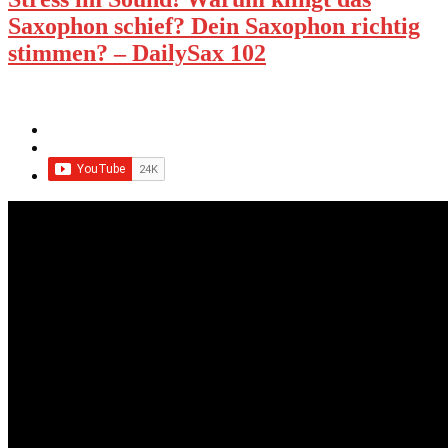
Saxophon schief? Dein Saxophon richtig
stimmen? – DailySax 102