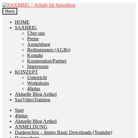
Zur
Zum
Navigation
Inhalt
Menü
springen
springen
HOME
SAXBRIG
Über uns
Preise
Anmeldung
Bedingungen (AGBs)
Kontakt
Kooperation/Partner
Impressum
KONZEPT
Unterricht
Workshops
40plus
Aktuelle Blog Artikel
SaxVideoTraining
Start
40plus
Aktuelle Blog Artikel
ANMELDUNG
Dankeschön – Impro Basic Downloads (Youtube)
Datenschutz