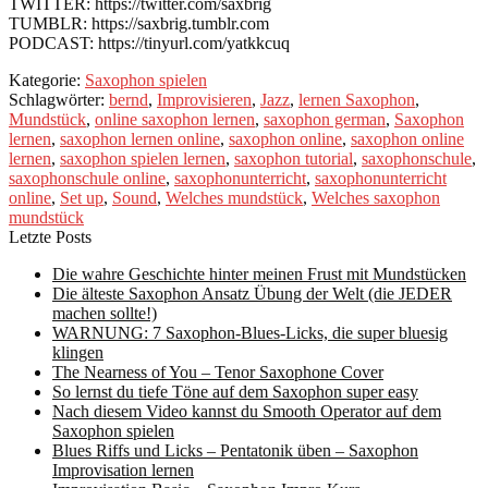
TWITTER: https://twitter.com/saxbrig
TUMBLR: https://saxbrig.tumblr.com
PODCAST: https://tinyurl.com/yatkkcuq
Kategorie:
Saxophon spielen
Schlagwörter:
bernd
,
Improvisieren
,
Jazz
,
lernen Saxophon
,
Mundstück
,
online saxophon lernen
,
saxophon german
,
Saxophon
lernen
,
saxophon lernen online
,
saxophon online
,
saxophon online
lernen
,
saxophon spielen lernen
,
saxophon tutorial
,
saxophonschule
,
saxophonschule online
,
saxophonunterricht
,
saxophonunterricht
online
,
Set up
,
Sound
,
Welches mundstück
,
Welches saxophon
mundstück
Letzte Posts
Die wahre Geschichte hinter meinen Frust mit Mundstücken
Die älteste Saxophon Ansatz Übung der Welt (die JEDER
machen sollte!)
WARNUNG: 7 Saxophon-Blues-Licks, die super bluesig
klingen
The Nearness of You – Tenor Saxophone Cover
So lernst du tiefe Töne auf dem Saxophon super easy
Nach diesem Video kannst du Smooth Operator auf dem
Saxophon spielen
Blues Riffs und Licks – Pentatonik üben – Saxophon
Improvisation lernen