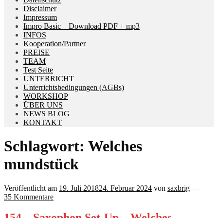
Disclaimer
Impressum
Impro Basic – Download PDF + mp3
INFOS
Kooperation/Partner
PREISE
TEAM
Test Seite
UNTERRICHT
Unterrichtsbedingungen (AGBs)
WORKSHOP
ÜBER UNS
NEWS BLOG
KONTAKT
Schlagwort:
Welches
mundstück
Veröffentlicht am
19. Juli 2018
24. Februar 2024
von
saxbrig
—
35 Kommentare
154 – Saxophon Set-Up – Welches