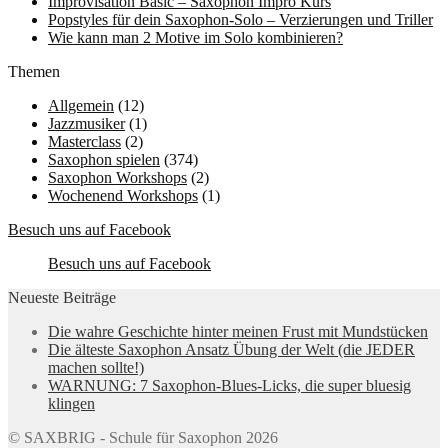
Improvisation Basic – Saxophon Impro Kurs
Popstyles für dein Saxophon-Solo – Verzierungen und Triller
Wie kann man 2 Motive im Solo kombinieren?
Themen
Allgemein
(12)
Jazzmusiker
(1)
Masterclass
(2)
Saxophon spielen
(374)
Saxophon Workshops
(2)
Wochenend Workshops
(1)
Besuch uns auf Facebook
Besuch uns auf Facebook
Neueste Beiträge
Die wahre Geschichte hinter meinen Frust mit Mundstücken
Die älteste Saxophon Ansatz Übung der Welt (die JEDER
machen sollte!)
WARNUNG: 7 Saxophon-Blues-Licks, die super bluesig
klingen
© SAXBRIG - Schule für Saxophon 2026