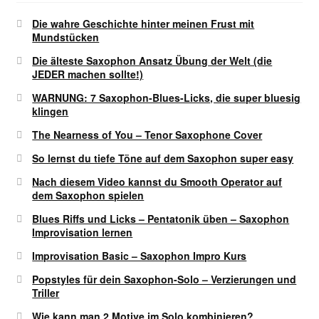
Die wahre Geschichte hinter meinen Frust mit
Mundstücken
Die älteste Saxophon Ansatz Übung der Welt (die
JEDER machen sollte!)
WARNUNG: 7 Saxophon-Blues-Licks, die super bluesig
klingen
The Nearness of You – Tenor Saxophone Cover
So lernst du tiefe Töne auf dem Saxophon super easy
Nach diesem Video kannst du Smooth Operator auf
dem Saxophon spielen
Blues Riffs und Licks – Pentatonik üben – Saxophon
Improvisation lernen
Improvisation Basic – Saxophon Impro Kurs
Popstyles für dein Saxophon-Solo – Verzierungen und
Triller
Wie kann man 2 Motive im Solo kombinieren?