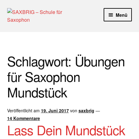
Zur
Zum
Menü
Navigation
Inhalt
springen
springen
Start
40plus
Schlagwort:
Übungen
Aktuelle Blog Artikel
für Saxophon
ANMELDUNG
Mundstück
Dankeschön – Impro Basic Downloads (Youtube)
Veröffentlicht am
19. Juni 2017
von
saxbrig
—
Datenschutz
14 Kommentare
Lass Dein Mundstück
Disclaimer