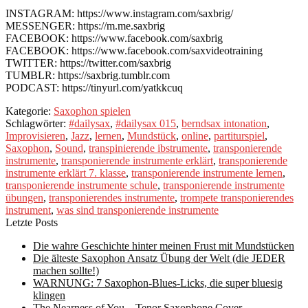
INSTAGRAM: https://www.instagram.com/saxbrig/
MESSENGER: https://m.me.saxbrig
FACEBOOK: https://www.facebook.com/saxbrig
FACEBOOK: https://www.facebook.com/saxvideotraining
TWITTER: https://twitter.com/saxbrig
TUMBLR: https://saxbrig.tumblr.com
PODCAST: https://tinyurl.com/yatkkcuq
Kategorie:
Saxophon spielen
Schlagwörter:
#dailysax
,
#dailysax 015
,
berndsax intonation
,
Improvisieren
,
Jazz
,
lernen
,
Mundstück
,
online
,
partiturspiel
,
Saxophon
,
Sound
,
transpinierende ibstrumente
,
transponierende
instrumente
,
transponierende instrumente erklärt
,
transponierende
instrumente erklärt 7. klasse
,
transponierende instrumente lernen
,
transponierende instrumente schule
,
transponierende instrumente
übungen
,
transponierendes instrumente
,
trompete transponierendes
instrument
,
was sind transponierende instrumente
Letzte Posts
Die wahre Geschichte hinter meinen Frust mit Mundstücken
Die älteste Saxophon Ansatz Übung der Welt (die JEDER
machen sollte!)
WARNUNG: 7 Saxophon-Blues-Licks, die super bluesig
klingen
The Nearness of You – Tenor Saxophone Cover