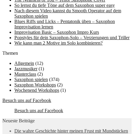
So lernst du tiefe Töne auf dem Saxophon super easy
Nach diesem Video kannst du Smooth Operator auf dem
Saxophon spielen
Blues Riffs und Licks – Pentatonik üben – Saxophon
Improvisation lernen
Improvisation Basic – Saxophon Impro Kurs
Popstyles für dein Saxophon-Solo – Verzierungen und Triller
Wie kann man 2 Motive im Solo kombinieren?
Themen
Allgemein
(12)
Jazzmusiker
(1)
Masterclass
(2)
Saxophon spielen
(374)
Saxophon Workshops
(2)
Wochenend Workshops
(1)
Besuch uns auf Facebook
Besuch uns auf Facebook
Neueste Beiträge
Die wahre Geschichte hinter meinen Frust mit Mundstücken