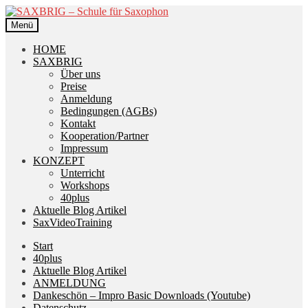
Zur
Zum
Navigation
Inhalt
Menü
springen
springen
HOME
SAXBRIG
Über uns
Preise
Anmeldung
Bedingungen (AGBs)
Kontakt
Kooperation/Partner
Impressum
KONZEPT
Unterricht
Workshops
40plus
Aktuelle Blog Artikel
SaxVideoTraining
Start
40plus
Aktuelle Blog Artikel
ANMELDUNG
Dankeschön – Impro Basic Downloads (Youtube)
Datenschutz