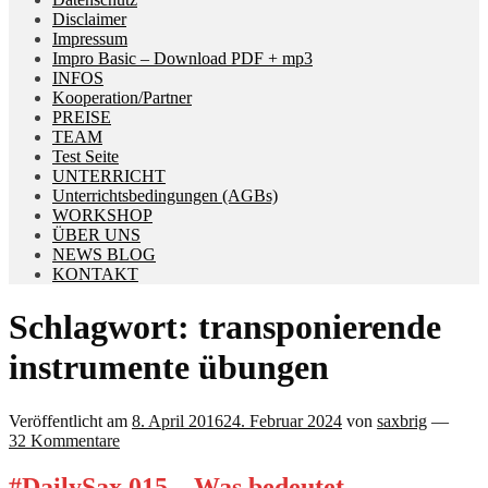
Disclaimer
Impressum
Impro Basic – Download PDF + mp3
INFOS
Kooperation/Partner
PREISE
TEAM
Test Seite
UNTERRICHT
Unterrichtsbedingungen (AGBs)
WORKSHOP
ÜBER UNS
NEWS BLOG
KONTAKT
Schlagwort:
transponierende
instrumente übungen
Veröffentlicht am
8. April 2016
24. Februar 2024
von
saxbrig
—
32 Kommentare
#DailySax 015 – Was bedeutet