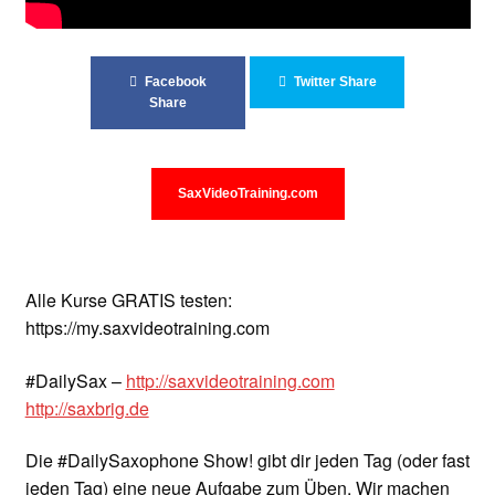
Unterrichtsbedingungen (AGBs)
WORKSHOP
Facebook
Twitter Share
Share
ÜBER UNS
NEWS BLOG
SaxVideoTraining.com
KONTAKT
Alle Kurse GRATIS testen:
https://my.saxvideotraining.com
#DailySax –
http://saxvideotraining.com
http://saxbrig.de
Die #DailySaxophone Show! gibt dir jeden Tag (oder fast
jeden Tag) eine neue Aufgabe zum Üben. Wir machen