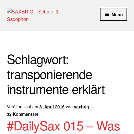
Zur
Zum
Menü
Navigation
Inhalt
springen
springen
Start
40plus
Schlagwort:
Aktuelle Blog Artikel
transponierende
ANMELDUNG
instrumente erklärt
Dankeschön – Impro Basic Downloads (Youtube)
Veröffentlicht am
8. April 2016
von
saxbrig
—
Datenschutz
32 Kommentare
#DailySax 015 – Was
Disclaimer