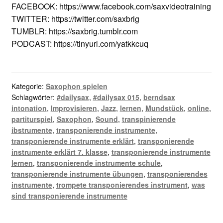
FACEBOOK: https://www.facebook.com/saxvideotraining
TWITTER: https://twitter.com/saxbrig
TUMBLR: https://saxbrig.tumblr.com
PODCAST: https://tinyurl.com/yatkkcuq
Kategorie:
Saxophon spielen
Schlagwörter:
#dailysax
,
#dailysax 015
,
berndsax
intonation
,
Improvisieren
,
Jazz
,
lernen
,
Mundstück
,
online
,
partiturspiel
,
Saxophon
,
Sound
,
transpinierende
ibstrumente
,
transponierende instrumente
,
transponierende instrumente erklärt
,
transponierende
instrumente erklärt 7. klasse
,
transponierende instrumente
lernen
,
transponierende instrumente schule
,
transponierende instrumente übungen
,
transponierendes
instrumente
,
trompete transponierendes instrument
,
was
sind transponierende instrumente