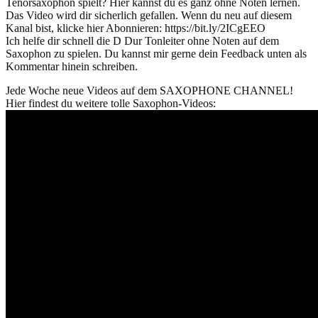
Tenorsaxophon spielt? Hier kannst du es ganz ohne Noten lernen.
Das Video wird dir sicherlich gefallen. Wenn du neu auf diesem
Kanal bist, klicke hier Abonnieren: https://bit.ly/2ICgEEO
Ich helfe dir schnell die D Dur Tonleiter ohne Noten auf dem
Saxophon zu spielen. Du kannst mir gerne dein Feedback unten als
Kommentar hinein schreiben.
Jede Woche neue Videos auf dem SAXOPHONE CHANNEL!
Hier findest du weitere tolle Saxophon-Videos: