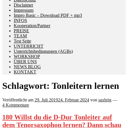
Disclaimer
Impressum
Impro Basic – Download PDF + mp3
INFOS
Kooperation/Partner
PREISE
TEAM
Test Seite
UNTERRICHT
Unterrichtsbedingungen (AGBs)
WORKSHOP
ÜBER UNS
NEWS BLOG
KONTAKT
Schlagwort:
Tonleitern lernen
Veröffentlicht am
29. Juli 2019
24. Februar 2024
von
saxbrig
—
4 Kommentare
180 Willst du die D-Dur Tonleiter auf
dem Tenorsaxophon lernen? Dann schau