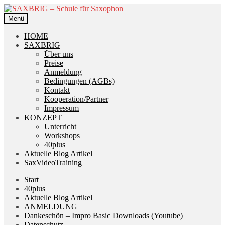
Zur
Zum
Navigation
Inhalt
Menü
springen
springen
HOME
SAXBRIG
Über uns
Preise
Anmeldung
Bedingungen (AGBs)
Kontakt
Kooperation/Partner
Impressum
KONZEPT
Unterricht
Workshops
40plus
Aktuelle Blog Artikel
SaxVideoTraining
Start
40plus
Aktuelle Blog Artikel
ANMELDUNG
Dankeschön – Impro Basic Downloads (Youtube)
Datenschutz