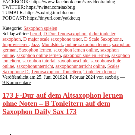
FACEBOOK: https://www.facebook.com/saxvideotraining
TWITTER: https://twitter.com/saxbrig
TUMBLR: https://saxbrig.tumblr.com
PODCAST: https://tinyurl.com/yatkkcuq
Kategorie:
Saxophon spielen
Schlagwörter:
bernd
,
D Dur Tenorsaxophon
,
d dur tonleiter
saxophon
,
D major scale saxophone tenor
,
D Scale Saxophone
,
Improvisieren
,
Jazz
,
Mundstück
,
online saxophon lernen
,
saxophon
german
,
Saxophon lernen
,
saxophon lernen online
,
saxophon
online
,
saxophon online lernen
,
saxophon spielen lernen
,
saxophon
tonleitern
,
saxophon tutorial
,
saxophonschule
,
saxophonschule
online
,
saxophonunterricht
,
saxophonunterricht online
,
Scales
Saxophone D
,
Tenorsaxophon Tonleitern
,
Tonleitern lernen
Veröffentlicht am
25. Juni 2019
24. Februar 2024
von
saxbrig
—
9 Kommentare
173 F-Dur auf dem Altsaxophon lernen
ohne Noten – B Tonleitern auf dem
Saxophon Daily Sax 173