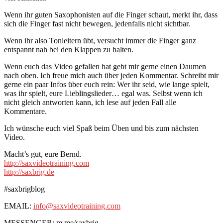
Wenn ihr guten Saxophonisten auf die Finger schaut, merkt ihr, dass
sich die Finger fast nicht bewegen, jedenfalls nicht sichtbar.
Wenn ihr also Tonleitern übt, versucht immer die Finger ganz
entspannt nah bei den Klappen zu halten.
Wenn euch das Video gefallen hat gebt mir gerne einen Daumen
nach oben. Ich freue mich auch über jeden Kommentar. Schreibt mir
gerne ein paar Infos über euch rein: Wer ihr seid, wie lange spielt,
was ihr spielt, eure Lieblingslieder… egal was. Selbst wenn ich
nicht gleich antworten kann, ich lese auf jeden Fall alle
Kommentare.
Ich wünsche euch viel Spaß beim Üben und bis zum nächsten
Video.
Macht’s gut, eure Bernd.
http://saxvideotraining.com
http://saxbrig.de
#saxbrigblog
EMAIL:
info@saxvideotraining.com
MESSENGER: m.me/saxbrig