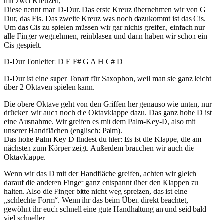
mit zwei Kreuzen,
Diese nennt man D-Dur. Das erste Kreuz übernehmen wir von G
Dur, das Fis. Das zweite Kreuz was noch dazukommt ist das Cis.
Um das Cis zu spielen müssen wir gar nichts greifen, einfach nur
alle Finger wegnehmen, reinblasen und dann haben wir schon ein
Cis gespielt.
D-Dur Tonleiter: D E F# G A H C# D
D-Dur ist eine super Tonart für Saxophon, weil man sie ganz leicht
über 2 Oktaven spielen kann.
Die obere Oktave geht von den Griffen her genauso wie unten, nur
drücken wir auch noch die Oktavklappe dazu. Das ganz hohe D ist
eine Ausnahme. Wir greifen es mit dem Palm-Key-D, also mit
unserer Handflächen (englisch: Palm).
Das hohe Palm Key D findest du hier: Es ist die Klappe, die am
nächsten zum Körper zeigt. Außerdem brauchen wir auch die
Oktavklappe.
Wenn wir das D mit der Handfläche greifen, achten wir gleich
darauf die anderen Finger ganz entspannt über den Klappen zu
halten. Also die Finger bitte nicht weg spreizen, das ist eine
„schlechte Form“. Wenn ihr das beim Üben direkt beachtet,
gewöhnt ihr euch schnell eine gute Handhaltung an und seid bald
viel schneller.