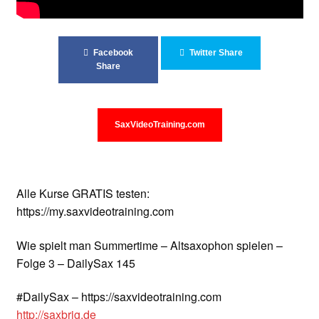
Unterrichtsbedingungen (AGBs)
WORKSHOP
Facebook
Twitter Share
Share
ÜBER UNS
NEWS BLOG
SaxVideoTraining.com
KONTAKT
Alle Kurse GRATIS testen:
https://my.saxvideotraining.com
Wie spielt man Summertime – Altsaxophon spielen –
Folge 3 – DailySax 145
#DailySax – https://saxvideotraining.com
http://saxbrig.de