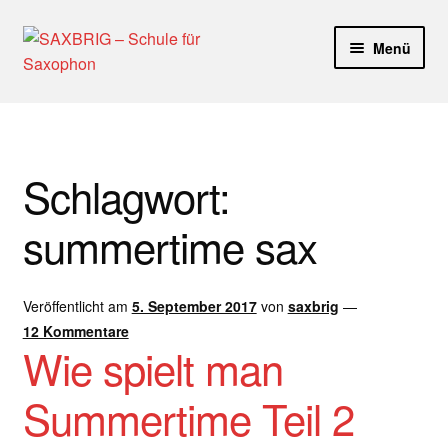
Zur
Zum
Menü
Navigation
Inhalt
springen
springen
Start
40plus
Schlagwort:
Aktuelle Blog Artikel
summertime sax
ANMELDUNG
Veröffentlicht am
5. September 2017
von
saxbrig
—
Dankeschön – Impro Basic Downloads (Youtube)
12 Kommentare
Wie spielt man
Datenschutz
Summertime Teil 2
Disclaimer