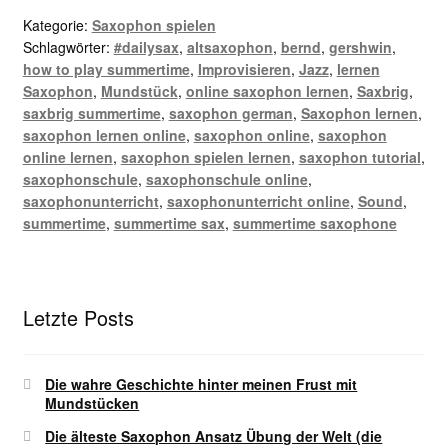
Kategorie:
Saxophon spielen
Schlagwörter:
#dailysax
,
altsaxophon
,
bernd
,
gershwin
,
how to play summertime
,
Improvisieren
,
Jazz
,
lernen
Saxophon
,
Mundstück
,
online saxophon lernen
,
Saxbrig
,
saxbrig summertime
,
saxophon german
,
Saxophon lernen
,
saxophon lernen online
,
saxophon online
,
saxophon
online lernen
,
saxophon spielen lernen
,
saxophon tutorial
,
saxophonschule
,
saxophonschule online
,
saxophonunterricht
,
saxophonunterricht online
,
Sound
,
summertime
,
summertime sax
,
summertime saxophone
Letzte Posts
Die wahre Geschichte hinter meinen Frust mit
Mundstücken
Die älteste Saxophon Ansatz Übung der Welt (die