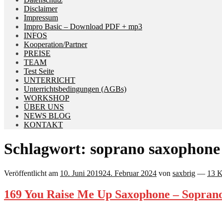
Disclaimer
Impressum
Impro Basic – Download PDF + mp3
INFOS
Kooperation/Partner
PREISE
TEAM
Test Seite
UNTERRICHT
Unterrichtsbedingungen (AGBs)
WORKSHOP
ÜBER UNS
NEWS BLOG
KONTAKT
Schlagwort:
soprano saxophone
Veröffentlicht am
10. Juni 2019
24. Februar 2024
von
saxbrig
—
13 
169 You Raise Me Up Saxophone – Soprano