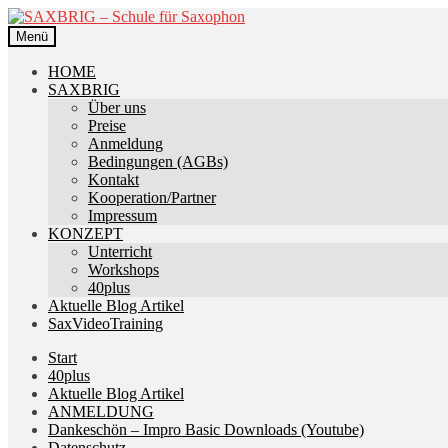
Zur
Zum
Navigation
Inhalt
Menü
springen
springen
HOME
SAXBRIG
Über uns
Preise
Anmeldung
Bedingungen (AGBs)
Kontakt
Kooperation/Partner
Impressum
KONZEPT
Unterricht
Workshops
40plus
Aktuelle Blog Artikel
SaxVideoTraining
Start
40plus
Aktuelle Blog Artikel
ANMELDUNG
Dankeschön – Impro Basic Downloads (Youtube)
Datenschutz