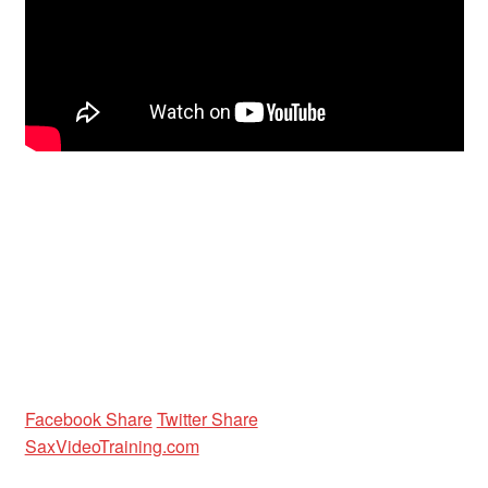
Unterrichtsbedingungen (AGBs)
WORKSHOP
ÜBER UNS
NEWS BLOG
KONTAKT
Facebook Share
Twitter Share
SaxVideoTraining.com