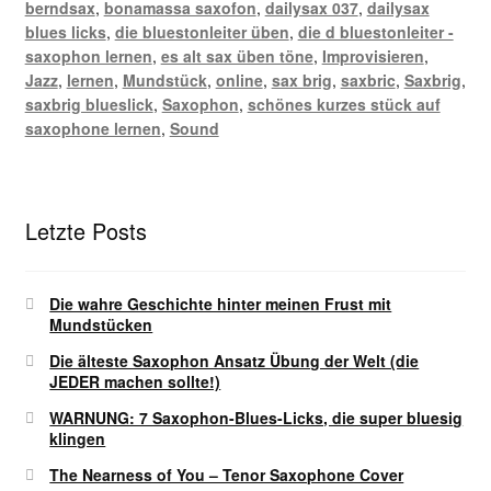
berndsax
,
bonamassa saxofon
,
dailysax 037
,
dailysax
blues licks
,
die bluestonleiter üben
,
die d bluestonleiter -
saxophon lernen
,
es alt sax üben töne
,
Improvisieren
,
Jazz
,
lernen
,
Mundstück
,
online
,
sax brig
,
saxbric
,
Saxbrig
,
saxbrig blueslick
,
Saxophon
,
schönes kurzes stück auf
saxophone lernen
,
Sound
Letzte Posts
Die wahre Geschichte hinter meinen Frust mit
Mundstücken
Die älteste Saxophon Ansatz Übung der Welt (die
JEDER machen sollte!)
WARNUNG: 7 Saxophon-Blues-Licks, die super bluesig
klingen
The Nearness of You – Tenor Saxophone Cover