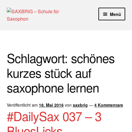
Zur
Zum
Menü
Navigation
Inhalt
springen
springen
Start
40plus
Schlagwort:
schönes
Aktuelle Blog Artikel
kurzes stück auf
ANMELDUNG
saxophone lernen
Dankeschön – Impro Basic Downloads (Youtube)
Veröffentlicht am
18. Mai 2016
von
saxbrig
—
4 Kommentare
Datenschutz
#DailySax 037 – 3
Disclaimer
BluesLicks –