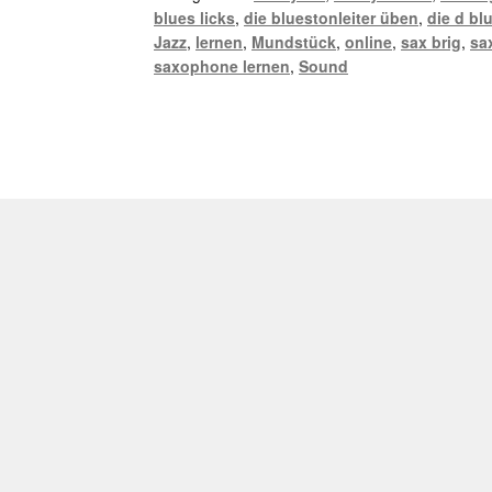
blues licks
,
die bluestonleiter üben
,
die d bl
Jazz
,
lernen
,
Mundstück
,
online
,
sax brig
,
sa
saxophone lernen
,
Sound