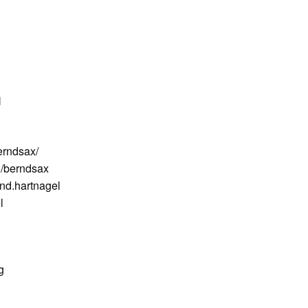
N
erndsax/
/berndsax
nd.hartnagel
l
g