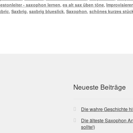
uestonleiter - saxophon lernen
,
es alt sax üben töne
,
Improvisiere
xbric
,
Saxbrig
,
saxbrig blueslick
,
Saxophon
,
schönes kurzes stück
Neueste Beiträge
Die wahre Geschichte hi
Die älteste Saxophon A
sollte!)