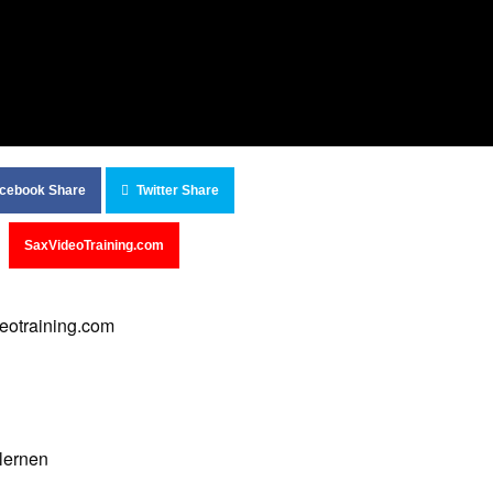
cebook Share
Twitter Share
SaxVideoTraining.com
deotraining.com
lernen