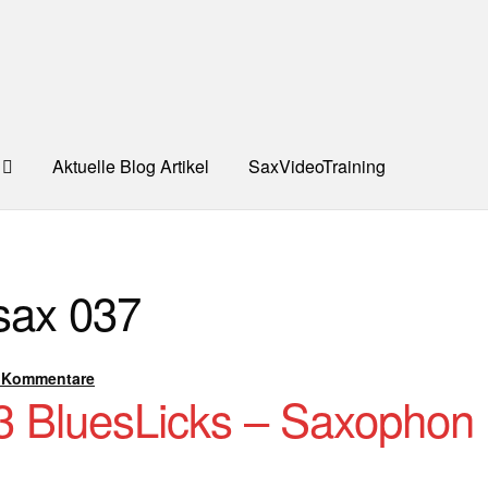
Aktuelle Blog Artikel
SaxVideoTraining
UNG
Dankeschön – Impro Basic Downloads (Youtube)
Datensc
ysax 037
S
Kooperation/Partner
PREISE
TEAM
Test Seite
UNTERRICH
ONTAKT
 Kommentare
3 BluesLicks – Saxophon