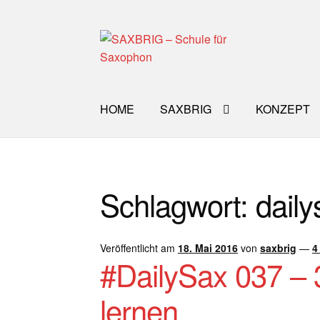
Zur
Zum
Navigation
Inhalt
springen
springen
HOME
SAXBRIG
KONZEPT
Start
40plus
Aktuelle Blog Artikel
ANMELD
Schlagwort:
dail
Impro Basic – Download PDF + mp3
INFO
WORKSHOP
ÜBER UNS
NEWS BLOG
K
Veröffentlicht am
18. Mai 2016
von
saxbrig
—
4
#DailySax 037 – 
lernen