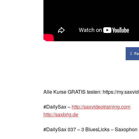
Fa
Alle Kurse GRATIS testen: https://my.saxvi
#DailySax –
http://saxvideotraining.com
http://saxbrig.de
#DailySax 037 – 3 BluesLicks – Saxophon 