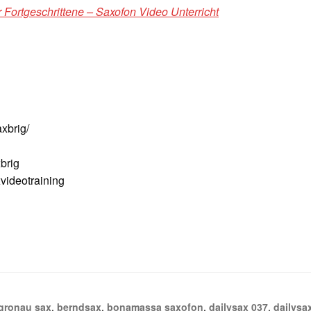
 Fortgeschrittene – Saxofon Video Unterricht
xbrig/
brig
ideotraining
gronau sax
,
berndsax
,
bonamassa saxofon
,
dailysax 037
,
dailysa