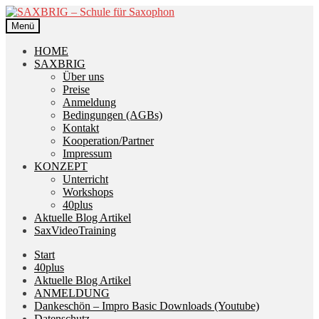
Zur
Zum
Navigation
Inhalt
Menü
springen
springen
HOME
SAXBRIG
Über uns
Preise
Anmeldung
Bedingungen (AGBs)
Kontakt
Kooperation/Partner
Impressum
KONZEPT
Unterricht
Workshops
40plus
Aktuelle Blog Artikel
SaxVideoTraining
Start
40plus
Aktuelle Blog Artikel
ANMELDUNG
Dankeschön – Impro Basic Downloads (Youtube)
Datenschutz