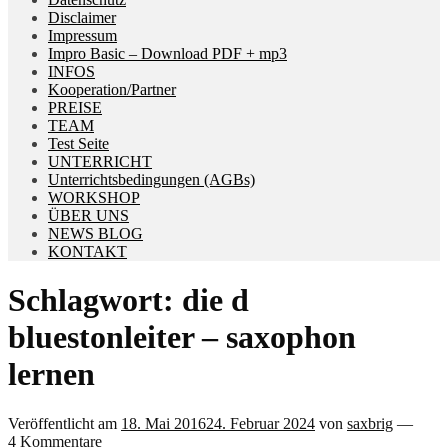
Disclaimer
Impressum
Impro Basic – Download PDF + mp3
INFOS
Kooperation/Partner
PREISE
TEAM
Test Seite
UNTERRICHT
Unterrichtsbedingungen (AGBs)
WORKSHOP
ÜBER UNS
NEWS BLOG
KONTAKT
Schlagwort:
die d
bluestonleiter – saxophon
lernen
Veröffentlicht am
18. Mai 2016
24. Februar 2024
von
saxbrig
—
4 Kommentare