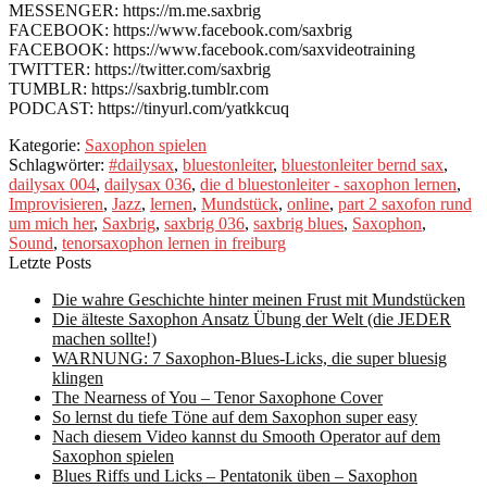
MESSENGER: https://m.me.saxbrig
FACEBOOK: https://www.facebook.com/saxbrig
FACEBOOK: https://www.facebook.com/saxvideotraining
TWITTER: https://twitter.com/saxbrig
TUMBLR: https://saxbrig.tumblr.com
PODCAST: https://tinyurl.com/yatkkcuq
Kategorie:
Saxophon spielen
Schlagwörter:
#dailysax
,
bluestonleiter
,
bluestonleiter bernd sax
,
dailysax 004
,
dailysax 036
,
die d bluestonleiter - saxophon lernen
,
Improvisieren
,
Jazz
,
lernen
,
Mundstück
,
online
,
part 2 saxofon rund
um mich her
,
Saxbrig
,
saxbrig 036
,
saxbrig blues
,
Saxophon
,
Sound
,
tenorsaxophon lernen in freiburg
Letzte Posts
Die wahre Geschichte hinter meinen Frust mit Mundstücken
Die älteste Saxophon Ansatz Übung der Welt (die JEDER
machen sollte!)
WARNUNG: 7 Saxophon-Blues-Licks, die super bluesig
klingen
The Nearness of You – Tenor Saxophone Cover
So lernst du tiefe Töne auf dem Saxophon super easy
Nach diesem Video kannst du Smooth Operator auf dem
Saxophon spielen
Blues Riffs und Licks – Pentatonik üben – Saxophon