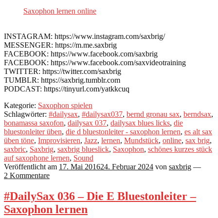
Saxophon lernen online
INSTAGRAM: https://www.instagram.com/saxbrig/
MESSENGER: https://m.me.saxbrig
FACEBOOK: https://www.facebook.com/saxbrig
FACEBOOK: https://www.facebook.com/saxvideotraining
TWITTER: https://twitter.com/saxbrig
TUMBLR: https://saxbrig.tumblr.com
PODCAST: https://tinyurl.com/yatkkcuq
Kategorie:
Saxophon spielen
Schlagwörter:
#dailysax
,
#dailysax037
,
bernd gronau sax
,
berndsax
,
bonamassa saxofon
,
dailysax 037
,
dailysax blues licks
,
die
bluestonleiter üben
,
die d bluestonleiter - saxophon lernen
,
es alt sax
üben töne
,
Improvisieren
,
Jazz
,
lernen
,
Mundstück
,
online
,
sax brig
,
saxbric
,
Saxbrig
,
saxbrig blueslick
,
Saxophon
,
schönes kurzes stück
auf saxophone lernen
,
Sound
Veröffentlicht am
17. Mai 2016
24. Februar 2024
von
saxbrig
—
2 Kommentare
#DailySax 036 – Die E Bluestonleiter –
Saxophon lernen