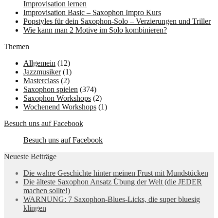
Improvisation lernen
Improvisation Basic – Saxophon Impro Kurs
Popstyles für dein Saxophon-Solo – Verzierungen und Triller
Wie kann man 2 Motive im Solo kombinieren?
Themen
Allgemein
(12)
Jazzmusiker
(1)
Masterclass
(2)
Saxophon spielen
(374)
Saxophon Workshops
(2)
Wochenend Workshops
(1)
Besuch uns auf Facebook
Besuch uns auf Facebook
Neueste Beiträge
Die wahre Geschichte hinter meinen Frust mit Mundstücken
Die älteste Saxophon Ansatz Übung der Welt (die JEDER
machen sollte!)
WARNUNG: 7 Saxophon-Blues-Licks, die super bluesig
klingen