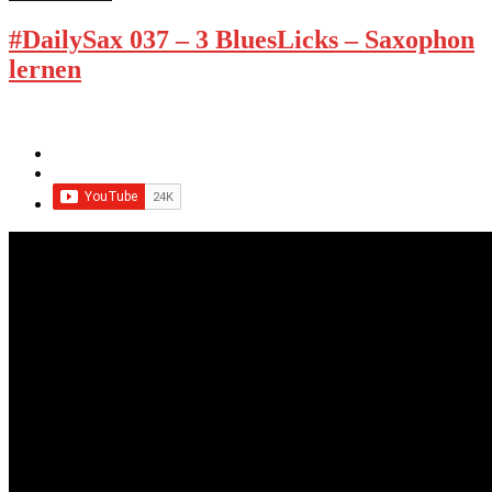
#DailySax 037 – 3 BluesLicks – Saxophon
lernen