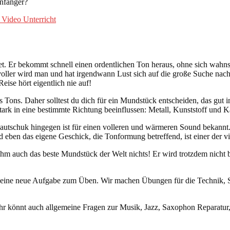
nfänger?
 Video Unterricht
et. Er bekommt schnell einen ordentlichen Ton heraus, ohne sich wahnsi
hsvoller wird man und hat irgendwann Lust sich auf die große Suche na
eise hört eigentlich nie auf!
s Tons. Daher solltest du dich für ein Mundstück entscheiden, das gut 
tark in eine bestimmte Richtung beeinflussen: Metall, Kunststoff und 
er), Kautschuk hingegen ist für einen volleren und wärmeren Sound bekan
 eben das eigene Geschick, die Tonformung betreffend, ist einer der v
 ihm auch das beste Mundstück der Welt nichts! Er wird trotzdem nicht b
) eine neue Aufgabe zum Üben. Wir machen Übungen für die Technik, 
hr könnt auch allgemeine Fragen zur Musik, Jazz, Saxophon Reparatur, 