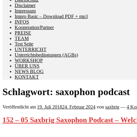
Disclaimer
Impressum
Impro Basic – Download PDF + mp3
INFOS
Kooperation/Partner
PREISE
TEAM
Test Seite
UNTERRICHT
Unterrichtsbedingungen (AGBs)
WORKSHOP
ÜBER UNS
NEWS BLOG
KONTAKT
Schlagwort:
saxophon podcast
Veröffentlicht am
19. Juli 2018
24. Februar 2024
von
saxbrig
—
4 Ko
152 – 05 Saxbrig Saxophon Podcast – Wel