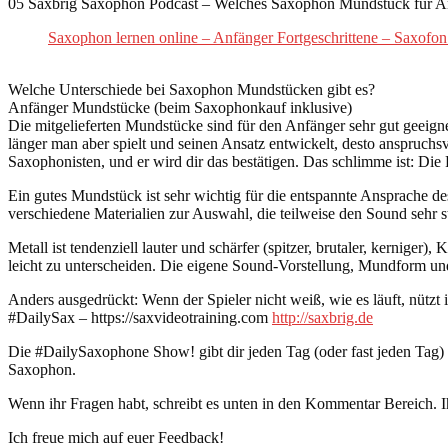
05 Saxbrig Saxophon Podcast – Welches Saxophon Mundstück für A
Saxophon lernen online – Anfänger Fortgeschrittene – Saxofon
Welche Unterschiede bei Saxophon Mundstücken gibt es?
Anfänger Mundstücke (beim Saxophonkauf inklusive)
Die mitgelieferten Mundstücke sind für den Anfänger sehr gut geeign
länger man aber spielt und seinen Ansatz entwickelt, desto anspruc
Saxophonisten, und er wird dir das bestätigen. Das schlimme ist: Die R
Ein gutes Mundstück ist sehr wichtig für die entspannte Ansprache de
verschiedene Materialien zur Auswahl, die teilweise den Sound sehr s
Metall ist tendenziell lauter und schärfer (spitzer, brutaler, kernig
leicht zu unterscheiden. Die eigene Sound-Vorstellung, Mundform und
Anders ausgedrückt: Wenn der Spieler nicht weiß, wie es läuft, nützt
#DailySax – https://saxvideotraining.com
http://saxbrig.de
Die #DailySaxophone Show! gibt dir jeden Tag (oder fast jeden Tag
Saxophon.
Wenn ihr Fragen habt, schreibt es unten in den Kommentar Bereich. I
Ich freue mich auf euer Feedback!