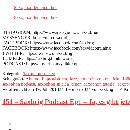
Saxophon lernen online
Saxophon lernen online
INSTAGRAM: https://www.instagram.com/saxbrig/
MESSENGER: https://m.me.saxbrig
FACEBOOK: https://www.facebook.com/saxbrig
FACEBOOK: https://www.facebook.com/saxvideotraining
TWITTER: https://twitter.com/saxbrig
TUMBLR: https://saxbrig.tumblr.com
PODCAST: https://tinyurl.com/yatkkcuq
Kategorie:
Saxophon spielen
Schlagwörter:
bernd
,
Improvisieren
,
Jazz
,
lernen Saxophon
,
Mundstü
saxophon podcast
,
saxophon spielen lernen
,
saxophon tutorial
,
saxop
Veröffentlicht am
19. Juli 2018
24. Februar 2024
von
saxbrig
—
4 Ko
151 – Saxbrig Podcast Ep1 – Ja, es gibt je