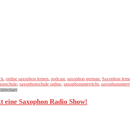
ck
,
online saxophon lernen
,
podcast
,
saxophon german
,
Saxophon lern
honschule
,
saxophonschule online
,
saxophonunterricht
,
saxophonunterri
mmentare
tzt eine Saxophon Radio Show!