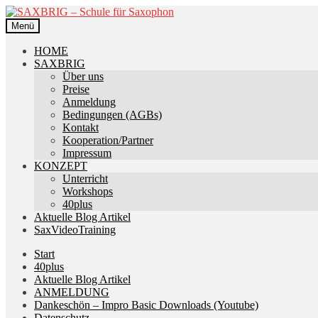
Zur
Zum
Navigation
Inhalt
Menü
springen
springen
HOME
SAXBRIG
Über uns
Preise
Anmeldung
Bedingungen (AGBs)
Kontakt
Kooperation/Partner
Impressum
KONZEPT
Unterricht
Workshops
40plus
Aktuelle Blog Artikel
SaxVideoTraining
Start
40plus
Aktuelle Blog Artikel
ANMELDUNG
Dankeschön – Impro Basic Downloads (Youtube)
Datenschutz