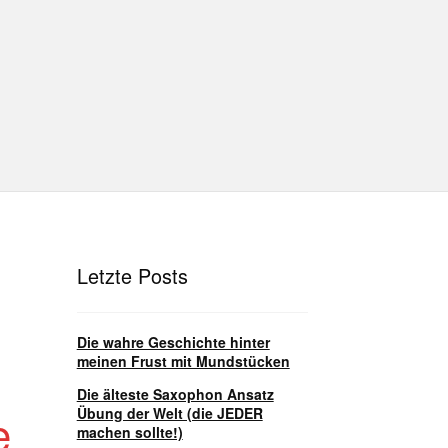
hutz
Disclaimer
Impressum
T
Unterrichtsbedingungen (AGBs)
Letzte Posts
Die wahre Geschichte hinter
meinen Frust mit Mundstücken
Die älteste Saxophon Ansatz
Übung der Welt (die JEDER
e
machen sollte!)