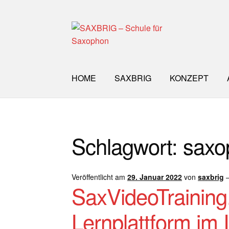
Zur
Zum
Navigation
Inhalt
springen
springen
HOME
SAXBRIG
KONZEPT
Start
40plus
Aktuelle Blog Artikel
ANMELD
Schlagwort:
saxop
Impro Basic – Download PDF + mp3
INFO
WORKSHOP
ÜBER UNS
NEWS BLOG
K
Veröffentlicht am
29. Januar 2022
von
saxbrig
SaxVideoTrainin
Lernplattform im I