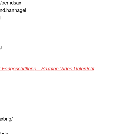
/berndsax
nd.hartnagel
l
g
 Fortgeschrittene – Saxofon Video Unterricht
xbrig/
brig