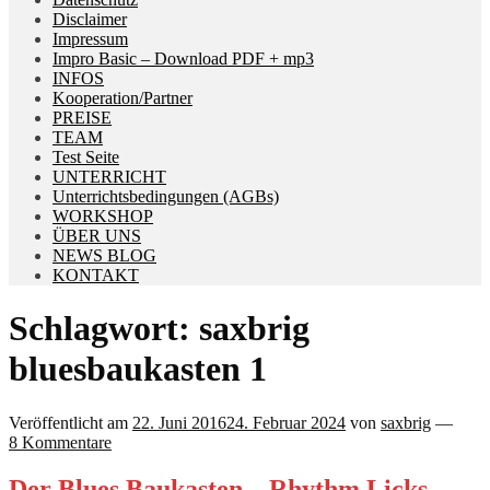
Disclaimer
Impressum
Impro Basic – Download PDF + mp3
INFOS
Kooperation/Partner
PREISE
TEAM
Test Seite
UNTERRICHT
Unterrichtsbedingungen (AGBs)
WORKSHOP
ÜBER UNS
NEWS BLOG
KONTAKT
Schlagwort:
saxbrig
bluesbaukasten 1
Veröffentlicht am
22. Juni 2016
24. Februar 2024
von
saxbrig
—
8 Kommentare
Der Blues Baukasten – Rhythm Licks –