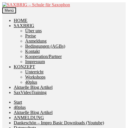
Zur
Zum
Navigation
Inhalt
Menü
springen
springen
HOME
SAXBRIG
Über uns
Preise
Anmeldung
Bedingungen (AGBs)
Kontakt
Kooperation/Partner
Impressum
KONZEPT
Unterricht
Workshops
40plus
Aktuelle Blog Artikel
SaxVideoTraining
Start
40plus
Aktuelle Blog Artikel
ANMELDUNG
Dankeschön – Impro Basic Downloads (Youtube)
Datenschutz