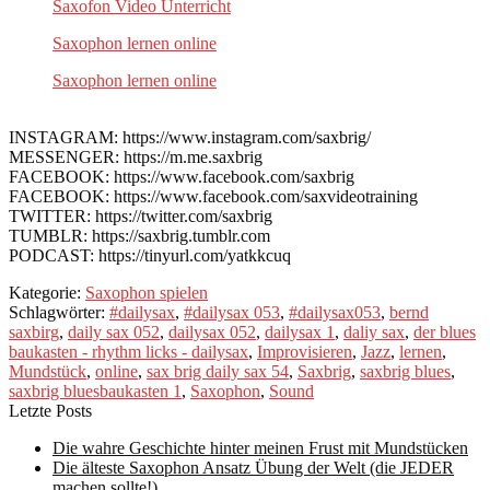
Saxofon Video Unterricht
Saxophon lernen online
Saxophon lernen online
INSTAGRAM: https://www.instagram.com/saxbrig/
MESSENGER: https://m.me.saxbrig
FACEBOOK: https://www.facebook.com/saxbrig
FACEBOOK: https://www.facebook.com/saxvideotraining
TWITTER: https://twitter.com/saxbrig
TUMBLR: https://saxbrig.tumblr.com
PODCAST: https://tinyurl.com/yatkkcuq
Kategorie:
Saxophon spielen
Schlagwörter:
#dailysax
,
#dailysax 053
,
#dailysax053
,
bernd
saxbirg
,
daily sax 052
,
dailysax 052
,
dailysax 1
,
daliy sax
,
der blues
baukasten - rhythm licks - dailysax
,
Improvisieren
,
Jazz
,
lernen
,
Mundstück
,
online
,
sax brig daily sax 54
,
Saxbrig
,
saxbrig blues
,
saxbrig bluesbaukasten 1
,
Saxophon
,
Sound
Letzte Posts
Die wahre Geschichte hinter meinen Frust mit Mundstücken
Die älteste Saxophon Ansatz Übung der Welt (die JEDER
machen sollte!)