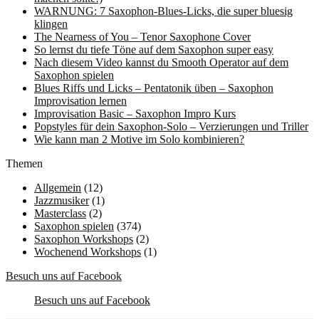
WARNUNG: 7 Saxophon-Blues-Licks, die super bluesig
klingen
The Nearness of You – Tenor Saxophone Cover
So lernst du tiefe Töne auf dem Saxophon super easy
Nach diesem Video kannst du Smooth Operator auf dem
Saxophon spielen
Blues Riffs und Licks – Pentatonik üben – Saxophon
Improvisation lernen
Improvisation Basic – Saxophon Impro Kurs
Popstyles für dein Saxophon-Solo – Verzierungen und Triller
Wie kann man 2 Motive im Solo kombinieren?
Themen
Allgemein
(12)
Jazzmusiker
(1)
Masterclass
(2)
Saxophon spielen
(374)
Saxophon Workshops
(2)
Wochenend Workshops
(1)
Besuch uns auf Facebook
Besuch uns auf Facebook