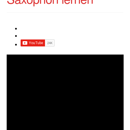
Impressum
Impro Basic – Download PDF + mp3
INFOS
Kooperation/Partner
PREISE
TEAM
Test Seite
UNTERRICHT