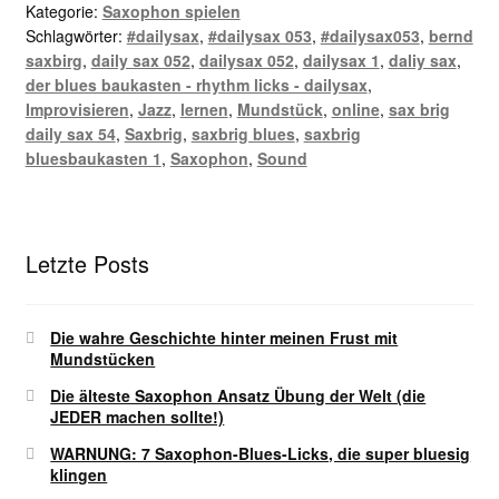
Kategorie:
Saxophon spielen
Schlagwörter:
#dailysax
,
#dailysax 053
,
#dailysax053
,
bernd
saxbirg
,
daily sax 052
,
dailysax 052
,
dailysax 1
,
daliy sax
,
der blues baukasten - rhythm licks - dailysax
,
Improvisieren
,
Jazz
,
lernen
,
Mundstück
,
online
,
sax brig
daily sax 54
,
Saxbrig
,
saxbrig blues
,
saxbrig
bluesbaukasten 1
,
Saxophon
,
Sound
Letzte Posts
Die wahre Geschichte hinter meinen Frust mit
Mundstücken
Die älteste Saxophon Ansatz Übung der Welt (die
JEDER machen sollte!)
WARNUNG: 7 Saxophon-Blues-Licks, die super bluesig
klingen