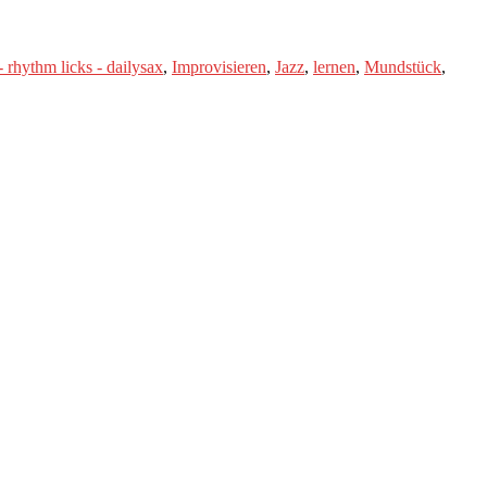
- rhythm licks - dailysax
,
Improvisieren
,
Jazz
,
lernen
,
Mundstück
,