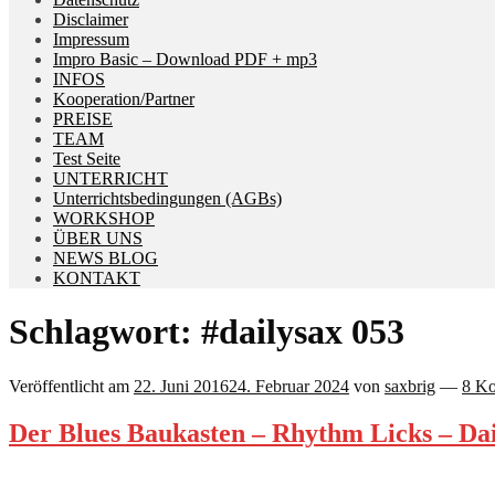
Disclaimer
Impressum
Impro Basic – Download PDF + mp3
INFOS
Kooperation/Partner
PREISE
TEAM
Test Seite
UNTERRICHT
Unterrichtsbedingungen (AGBs)
WORKSHOP
ÜBER UNS
NEWS BLOG
KONTAKT
Schlagwort:
#dailysax 053
Veröffentlicht am
22. Juni 2016
24. Februar 2024
von
saxbrig
—
8 K
Der Blues Baukasten – Rhythm Licks – Dai