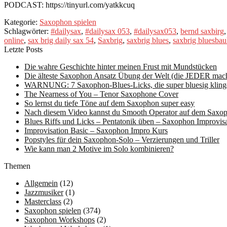
PODCAST: https://tinyurl.com/yatkkcuq
Kategorie:
Saxophon spielen
Schlagwörter:
#dailysax
,
#dailysax 053
,
#dailysax053
,
bernd saxbirg
online
,
sax brig daily sax 54
,
Saxbrig
,
saxbrig blues
,
saxbrig bluesbau
Letzte Posts
Die wahre Geschichte hinter meinen Frust mit Mundstücken
Die älteste Saxophon Ansatz Übung der Welt (die JEDER mache
WARNUNG: 7 Saxophon-Blues-Licks, die super bluesig kling
The Nearness of You – Tenor Saxophone Cover
So lernst du tiefe Töne auf dem Saxophon super easy
Nach diesem Video kannst du Smooth Operator auf dem Saxop
Blues Riffs und Licks – Pentatonik üben – Saxophon Improvisa
Improvisation Basic – Saxophon Impro Kurs
Popstyles für dein Saxophon-Solo – Verzierungen und Triller
Wie kann man 2 Motive im Solo kombinieren?
Themen
Allgemein
(12)
Jazzmusiker
(1)
Masterclass
(2)
Saxophon spielen
(374)
Saxophon Workshops
(2)