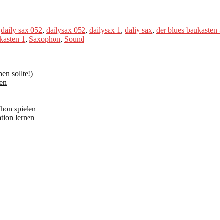
,
daily sax 052
,
dailysax 052
,
dailysax 1
,
daliy sax
,
der blues baukasten 
kasten 1
,
Saxophon
,
Sound
n sollte!)
en
hon spielen
tion lernen