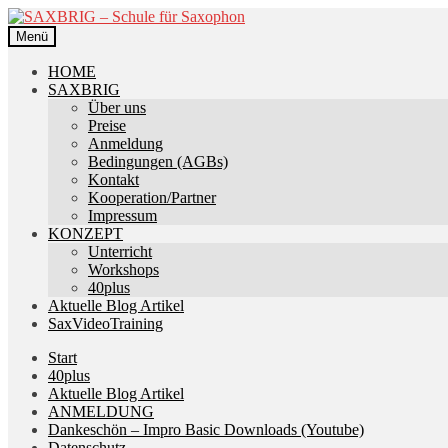
Zur
Zum
Navigation
Inhalt
Menü
springen
springen
HOME
SAXBRIG
Über uns
Preise
Anmeldung
Bedingungen (AGBs)
Kontakt
Kooperation/Partner
Impressum
KONZEPT
Unterricht
Workshops
40plus
Aktuelle Blog Artikel
SaxVideoTraining
Start
40plus
Aktuelle Blog Artikel
ANMELDUNG
Dankeschön – Impro Basic Downloads (Youtube)
Datenschutz