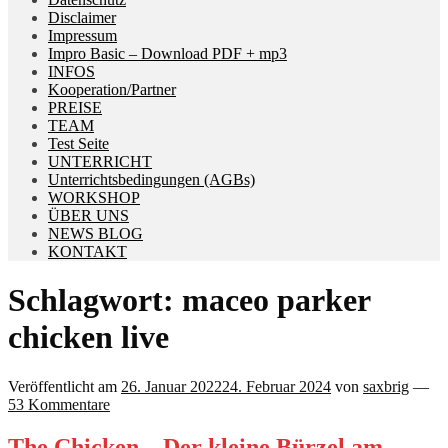
Disclaimer
Impressum
Impro Basic – Download PDF + mp3
INFOS
Kooperation/Partner
PREISE
TEAM
Test Seite
UNTERRICHT
Unterrichtsbedingungen (AGBs)
WORKSHOP
ÜBER UNS
NEWS BLOG
KONTAKT
Schlagwort:
maceo parker
chicken live
Veröffentlicht am
26. Januar 2022
24. Februar 2024
von
saxbrig
—
53 Kommentare
The Chicken – Der kleine Bürzel am