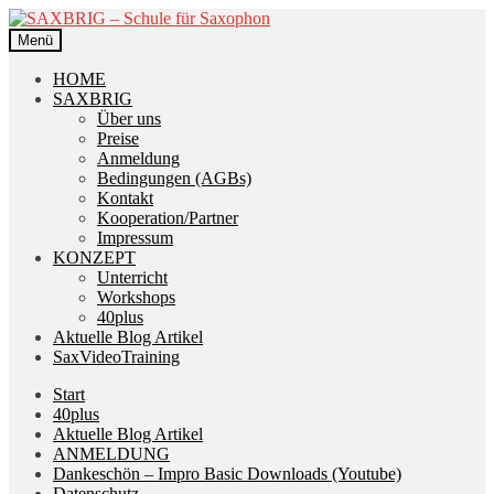
Zur
Zum
Navigation
Inhalt
Menü
springen
springen
HOME
SAXBRIG
Über uns
Preise
Anmeldung
Bedingungen (AGBs)
Kontakt
Kooperation/Partner
Impressum
KONZEPT
Unterricht
Workshops
40plus
Aktuelle Blog Artikel
SaxVideoTraining
Start
40plus
Aktuelle Blog Artikel
ANMELDUNG
Dankeschön – Impro Basic Downloads (Youtube)
Datenschutz