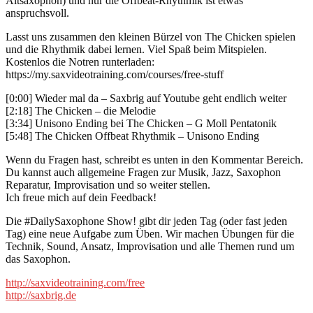
Altsaxophon) und nur die Offbeat-Rhythmik ist etwas
anspruchsvoll.
Lasst uns zusammen den kleinen Bürzel von The Chicken spielen
und die Rhythmik dabei lernen. Viel Spaß beim Mitspielen.
Kostenlos die Notren runterladen:
https://my.saxvideotraining.com/courses/free-stuff
[0:00]
Wieder mal da – Saxbrig auf Youtube geht endlich weiter
[2:18]
The Chicken – die Melodie
[3:34]
Unisono Ending bei The Chicken – G Moll Pentatonik
[5:48]
The Chicken Offbeat Rhythmik – Unisono Ending
Wenn du Fragen hast, schreibt es unten in den Kommentar Bereich.
Du kannst auch allgemeine Fragen zur Musik, Jazz, Saxophon
Reparatur, Improvisation und so weiter stellen.
Ich freue mich auf dein Feedback!
Die #DailySaxophone Show! gibt dir jeden Tag (oder fast jeden
Tag) eine neue Aufgabe zum Üben. Wir machen Übungen für die
Technik, Sound, Ansatz, Improvisation und alle Themen rund um
das Saxophon.
http://saxvideotraining.com/free
http://saxbrig.de