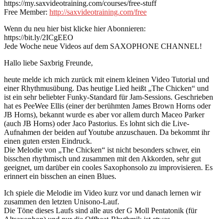
https://my.saxvideotraining.com/courses/free-stuff
Free Member:
http://saxvideotraining.com/free
Wenn du neu hier bist klicke hier Abonnieren:
https://bit.ly/2ICgEEO
Jede Woche neue Videos auf dem SAXOPHONE CHANNEL!
Hallo liebe Saxbrig Freunde,
heute melde ich mich zurück mit einem kleinen Video Tutorial und
einer Rhythmusübung. Das heutige Lied heißt „The Chicken“ und
ist ein sehr beliebter Funky-Standard für Jam-Sessions. Geschrieben
hat es PeeWee Ellis (einer der berühmten James Brown Horns oder
JB Horns), bekannt wurde es aber vor allem durch Maceo Parker
(auch JB Horns) oder Jaco Pastorius. Es lohnt sich die Live-
Aufnahmen der beiden auf Youtube anzuschauen. Da bekommt ihr
einen guten ersten Eindruck.
Die Melodie von „The Chicken“ ist nicht besonders schwer, ein
bisschen rhythmisch und zusammen mit den Akkorden, sehr gut
geeignet, um darüber ein cooles Saxophonsolo zu improvisieren. Es
erinnert ein bisschen an einen Blues.
Ich spiele die Melodie im Video kurz vor und danach lernen wir
zusammen den letzten Unisono-Lauf.
Die Töne dieses Laufs sind alle aus der G Moll Pentatonik (für