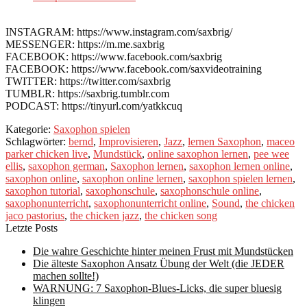
INSTAGRAM: https://www.instagram.com/saxbrig/
MESSENGER: https://m.me.saxbrig
FACEBOOK: https://www.facebook.com/saxbrig
FACEBOOK: https://www.facebook.com/saxvideotraining
TWITTER: https://twitter.com/saxbrig
TUMBLR: https://saxbrig.tumblr.com
PODCAST: https://tinyurl.com/yatkkcuq
Kategorie:
Saxophon spielen
Schlagwörter:
bernd
,
Improvisieren
,
Jazz
,
lernen Saxophon
,
maceo
parker chicken live
,
Mundstück
,
online saxophon lernen
,
pee wee
ellis
,
saxophon german
,
Saxophon lernen
,
saxophon lernen online
,
saxophon online
,
saxophon online lernen
,
saxophon spielen lernen
,
saxophon tutorial
,
saxophonschule
,
saxophonschule online
,
saxophonunterricht
,
saxophonunterricht online
,
Sound
,
the chicken
jaco pastorius
,
the chicken jazz
,
the chicken song
Letzte Posts
Die wahre Geschichte hinter meinen Frust mit Mundstücken
Die älteste Saxophon Ansatz Übung der Welt (die JEDER
machen sollte!)
WARNUNG: 7 Saxophon-Blues-Licks, die super bluesig
klingen