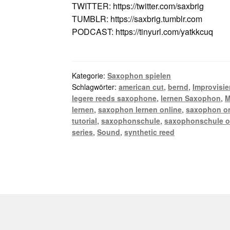
TWITTER: https://twitter.com/saxbrig
TUMBLR: https://saxbrig.tumblr.com
PODCAST: https://tinyurl.com/yatkkcuq
Kategorie:
Saxophon spielen
Schlagwörter:
american cut
,
bernd
,
Improvisie
legere reeds saxophone
,
lernen Saxophon
,
M
lernen
,
saxophon lernen online
,
saxophon on
tutorial
,
saxophonschule
,
saxophonschule o
series
,
Sound
,
synthetic reed