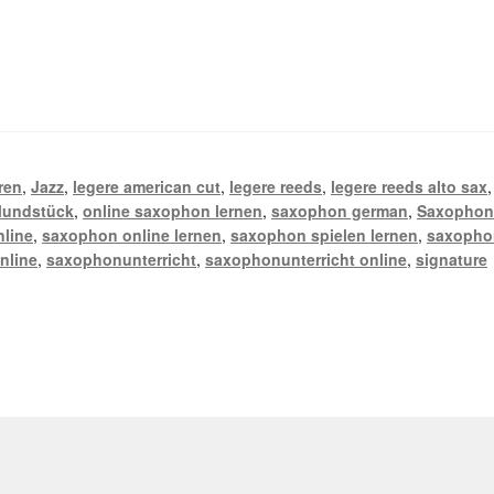
ren
,
Jazz
,
legere american cut
,
legere reeds
,
legere reeds alto sax
,
undstück
,
online saxophon lernen
,
saxophon german
,
Saxopho
line
,
saxophon online lernen
,
saxophon spielen lernen
,
saxopho
nline
,
saxophonunterricht
,
saxophonunterricht online
,
signature