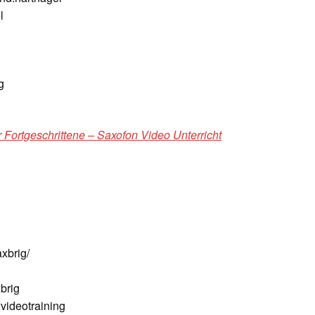
l
g
 Fortgeschrittene – Saxofon Video Unterricht
xbrig/
brig
ideotraining