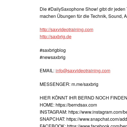
Die #DailySaxophone Show! gibt dir jeden 
machen Übungen für die Technik, Sound, A
http://saxvideotraining.com
http://saxbrig.de
#saxbrigblog
#newsaxbrig
EMAIL:
info@saxvideotraining.com
MESSENGER: m.me/saxbrig
HIER KÖNNT IHR BERND NOCH FINDE
HOME: https://berndsax.com
INSTAGRAM: https://www.instagram.com/b
SNAPCHAT: https://www.snapchat.com/add
FACEBOOK: https://www.facebook.com/ber