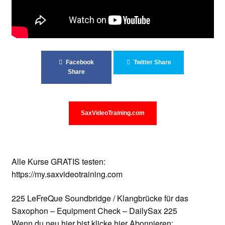
Unterrichtsbedingungen (AGBs)
WORKSHOP
ÜBER UNS
Facebook
Twitter Share
Share
NEWS BLOG
KONTAKT
SaxVideoTraining.com
Alle Kurse GRATIS testen:
https://my.saxvideotraining.com
225 LeFreQue Soundbridge / Klangbrücke für das
Saxophon – Equipment Check – DailySax 225
Wenn du neu hier bist klicke hier Abonnieren: