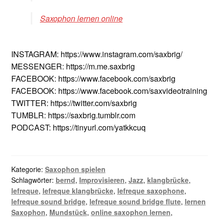
Saxophon lernen online
INSTAGRAM: https://www.instagram.com/saxbrig/
MESSENGER: https://m.me.saxbrig
FACEBOOK: https://www.facebook.com/saxbrig
FACEBOOK: https://www.facebook.com/saxvideotraining
TWITTER: https://twitter.com/saxbrig
TUMBLR: https://saxbrig.tumblr.com
PODCAST: https://tinyurl.com/yatkkcuq
Kategorie:
Saxophon spielen
Schlagwörter:
bernd
,
Improvisieren
,
Jazz
,
klangbrücke
,
lefreque
,
lefreque klangbrücke
,
lefreque saxophone
,
lefreque sound bridge
,
lefreque sound bridge flute
,
lernen
Saxophon
,
Mundstück
,
online saxophon lernen
,