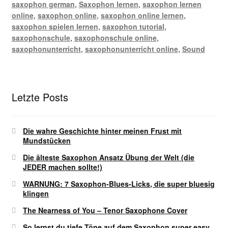
saxophon german
,
Saxophon lernen
,
saxophon lernen
online
,
saxophon online
,
saxophon online lernen
,
saxophon spielen lernen
,
saxophon tutorial
,
saxophonschule
,
saxophonschule online
,
saxophonunterricht
,
saxophonunterricht online
,
Sound
Letzte Posts
Die wahre Geschichte hinter meinen Frust mit
Mundstücken
Die älteste Saxophon Ansatz Übung der Welt (die
JEDER machen sollte!)
WARNUNG: 7 Saxophon-Blues-Licks, die super bluesig
klingen
The Nearness of You – Tenor Saxophone Cover
So lernst du tiefe Töne auf dem Saxophon super easy