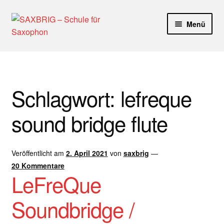
Zur
Zum
Menü
Navigation
Inhalt
springen
springen
Start
40plus
Schlagwort:
lefreque
Aktuelle Blog Artikel
sound bridge flute
ANMELDUNG
Veröffentlicht am
2. April 2021
von
saxbrig
—
Dankeschön – Impro Basic Downloads (Youtube)
20 Kommentare
LeFreQue
Datenschutz
Soundbridge /
Disclaimer