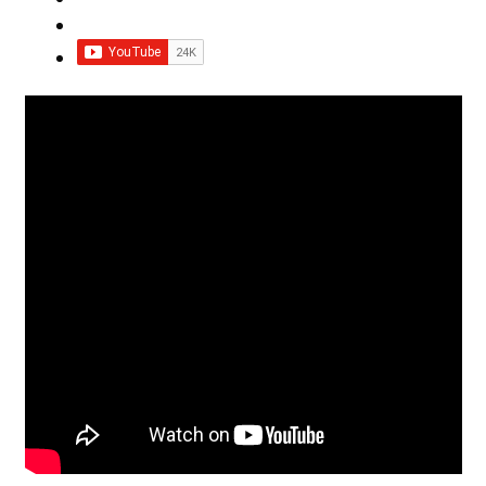
Impressum
Impro Basic – Download PDF + mp3
INFOS
Kooperation/Partner
PREISE
TEAM
Test Seite
UNTERRICHT