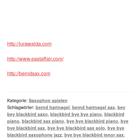
http://jurawajda.com
http://www.eastaffair.com/
http://berndsax.com
Kategorie:
Saxophon spielen
Schlagwörter:
bernd hartnagel
,
bernd hartnagel sax
,
bey
bey blackbird saxo
,
blackbird bye bye piano
,
blackbird
piano
,
blackbird sax piano
,
bye bye blackbird piano
,
bye
bye blackbird sax
,
bye bye blackbird sax solo
,
bye bye
blackbird saxophone jazz
,
bye bye blackbird tenor sax
,