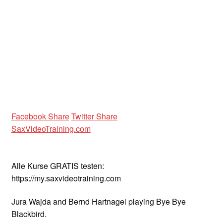
Unterrichtsbedingungen (AGBs)
WORKSHOP
ÜBER UNS
NEWS BLOG
KONTAKT
Facebook Share
Twitter Share
SaxVideoTraining.com
Alle Kurse GRATIS testen:
https://my.saxvideotraining.com
Jura Wajda and Bernd Hartnagel playing Bye Bye
Blackbird.