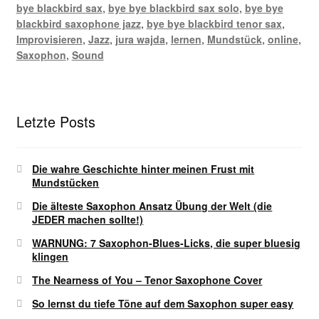
bye blackbird sax
,
bye bye blackbird sax solo
,
bye bye
blackbird saxophone jazz
,
bye bye blackbird tenor sax
,
Improvisieren
,
Jazz
,
jura wajda
,
lernen
,
Mundstück
,
online
,
Saxophon
,
Sound
Letzte Posts
Die wahre Geschichte hinter meinen Frust mit
Mundstücken
Die älteste Saxophon Ansatz Übung der Welt (die
JEDER machen sollte!)
WARNUNG: 7 Saxophon-Blues-Licks, die super bluesig
klingen
The Nearness of You – Tenor Saxophone Cover
So lernst du tiefe Töne auf dem Saxophon super easy