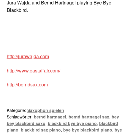
Jura Wajda and Bernd Hartnagel playing Bye Bye
Blackbird.
http://jurawajda.com
http://www.eastaffair.com/
http://berndsax.com
Kategorie:
Saxophon spielen
Schlagwörter:
bernd hartnagel
,
bernd hartnagel sax
,
bey
bey blackbird saxo
,
blackbird bye bye piano
,
blackbird
piano
,
blackbird sax piano
,
bye bye blackbird piano
,
bye