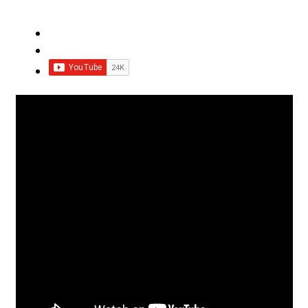
Impressum
Impro Basic – Download PDF + mp3
INFOS
Kooperation/Partner
PREISE
TEAM
Test Seite
UNTERRICHT