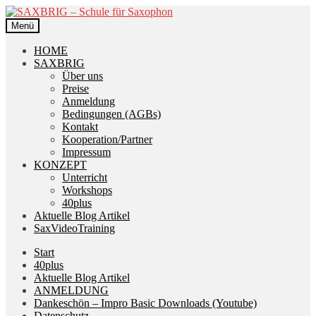
Zur
Zum
Navigation
Inhalt
Menü
springen
springen
HOME
SAXBRIG
Über uns
Preise
Anmeldung
Bedingungen (AGBs)
Kontakt
Kooperation/Partner
Impressum
KONZEPT
Unterricht
Workshops
40plus
Aktuelle Blog Artikel
SaxVideoTraining
Start
40plus
Aktuelle Blog Artikel
ANMELDUNG
Dankeschön – Impro Basic Downloads (Youtube)
Datenschutz