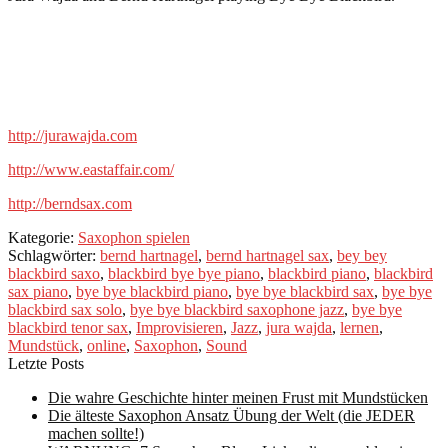
http://jurawajda.com
http://www.eastaffair.com/
http://berndsax.com
Kategorie:
Saxophon spielen
Schlagwörter:
bernd hartnagel
,
bernd hartnagel sax
,
bey bey
blackbird saxo
,
blackbird bye bye piano
,
blackbird piano
,
blackbird
sax piano
,
bye bye blackbird piano
,
bye bye blackbird sax
,
bye bye
blackbird sax solo
,
bye bye blackbird saxophone jazz
,
bye bye
blackbird tenor sax
,
Improvisieren
,
Jazz
,
jura wajda
,
lernen
,
Mundstück
,
online
,
Saxophon
,
Sound
Letzte Posts
Die wahre Geschichte hinter meinen Frust mit Mundstücken
Die älteste Saxophon Ansatz Übung der Welt (die JEDER
machen sollte!)