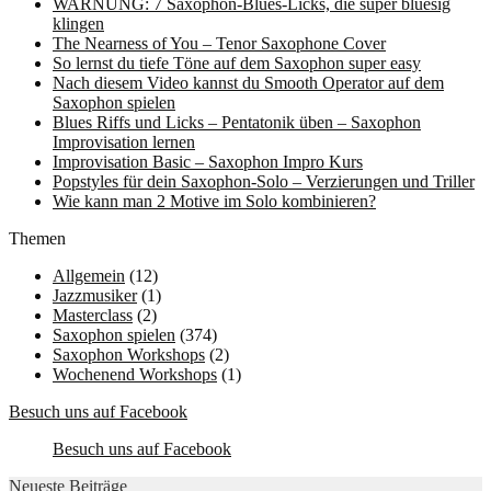
WARNUNG: 7 Saxophon-Blues-Licks, die super bluesig
klingen
The Nearness of You – Tenor Saxophone Cover
So lernst du tiefe Töne auf dem Saxophon super easy
Nach diesem Video kannst du Smooth Operator auf dem
Saxophon spielen
Blues Riffs und Licks – Pentatonik üben – Saxophon
Improvisation lernen
Improvisation Basic – Saxophon Impro Kurs
Popstyles für dein Saxophon-Solo – Verzierungen und Triller
Wie kann man 2 Motive im Solo kombinieren?
Themen
Allgemein
(12)
Jazzmusiker
(1)
Masterclass
(2)
Saxophon spielen
(374)
Saxophon Workshops
(2)
Wochenend Workshops
(1)
Besuch uns auf Facebook
Besuch uns auf Facebook
Neueste Beiträge