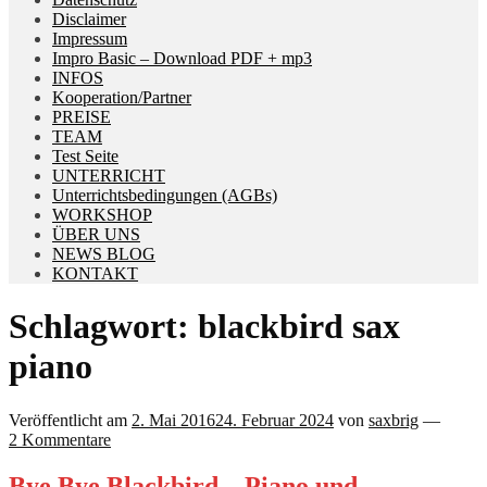
Disclaimer
Impressum
Impro Basic – Download PDF + mp3
INFOS
Kooperation/Partner
PREISE
TEAM
Test Seite
UNTERRICHT
Unterrichtsbedingungen (AGBs)
WORKSHOP
ÜBER UNS
NEWS BLOG
KONTAKT
Schlagwort:
blackbird sax
piano
Veröffentlicht am
2. Mai 2016
24. Februar 2024
von
saxbrig
—
2 Kommentare
Bye Bye Blackbird – Piano und