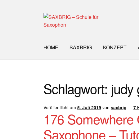
Zur
Zum
Navigation
Inhalt
springen
springen
HOME
SAXBRIG
KONZEPT
Start
40plus
Aktuelle Blog Artikel
ANMELD
Schlagwort:
judy 
Impro Basic – Download PDF + mp3
INFO
WORKSHOP
ÜBER UNS
NEWS BLOG
K
Veröffentlicht am
5. Juli 2019
von
saxbrig
—
7 
176 Somewhere O
Saxophone – Tuto