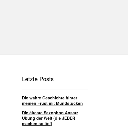
hutz
Disclaimer
Impressum
T
Unterrichtsbedingungen (AGBs)
Letzte Posts
Die wahre Geschichte hinter
meinen Frust mit Mundstücken
Die älteste Saxophon Ansatz
Übung der Welt (die JEDER
machen sollte!)