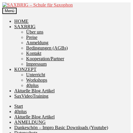
Zur
Zum
Navigation
Inhalt
Menü
springen
springen
HOME
SAXBRIG
Über uns
Preise
Anmeldung
Bedingungen (AGBs)
Kontakt
Kooperation/Partner
Impressum
KONZEPT
Unterricht
Workshops
40plus
Aktuelle Blog Artikel
SaxVideoTraining
Start
40plus
Aktuelle Blog Artikel
ANMELDUNG
Dankeschön – Impro Basic Downloads (Youtube)
Datenschutz