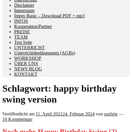
Disclaimer
Impressum
Impro Basic – Download PDF + mp3
INFOS
Kooperation/Partner
PREISE
TEAM
Test Seite
UNTERRICHT
Unterrichtsbedingungen (AGBs)
WORKSHOP
ÜBER UNS
NEWS BLOG
KONTAKT
Schlagwort:
happy birthday
swing version
Veröffentlicht am
11. April 2021
24. Februar 2024
von
saxbrig
—
10 Kommentare
Noch mehr Happy Birthday Swing (2) –