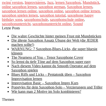
swing version
,
Improvisieren
,
Jazz
,
lernen Saxophon
,
Mundstück
,
online saxophon lernen
,
saxophon german
,
Saxophon lernen
,
saxophon lernen online
,
saxophon online
,
saxophon online lernen
,
saxophon spielen lernen
,
saxophon tutorial
,
saxophone happy
birthday song
,
saxophonschule
,
saxophonschule online
,
saxophonunterricht
,
saxophonunterricht online
,
Sound
Letzte Posts
Die wahre Geschichte hinter meinen Frust mit Mundstücken
Die älteste Saxophon Ansatz Übung der Welt (die JEDER
machen sollte!)
WARNUNG: 7 Saxophon-Blues-Licks, die super bluesig
klingen
The Nearness of You – Tenor Saxophone Cover
So lernst du tiefe Töne auf dem Saxophon super easy
Nach diesem Video kannst du Smooth Operator auf dem
Saxophon spielen
Blues Riffs und Licks – Pentatonik üben – Saxophon
Improvisation lernen
Improvisation Basic – Saxophon Impro Kurs
Popstyles für dein Saxophon-Solo – Verzierungen und Triller
Wie kann man 2 Motive im Solo kombinieren?
Themen