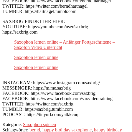
FACEBOOK: https://www.facebook.com/bernd.hartnagel
TWITTER: https://twitter.com/berndhartnagel
TUMBLR: https://hartnagel.tumblr.com
SAXBRIG FINDET IHR HIER:
YOUTUBE: https://youtube.com/user/saxbrig
https://saxbrig.com
Saxophon lernen online – Anfänger Fortgeschrittene –
Saxofon Video Unterricht
Saxophon lernen online
Saxophon lernen online
INSTAGRAM: https://www.instagram.com/saxbrig/
MESSENGER: https://m.me.saxbrig
FACEBOOK: https://www.facebook.com/saxbrig
FACEBOOK: https://www.facebook.com/saxvideotraining
TWITTER: https://twitter.com/saxbrig
TUMBLR: https://saxbrig.tumblr.com
PODCAST: https://tinyurl.com/yatkkcuq
Kategorie:
Saxophon spielen
Schlagwörter:
bernd
,
happy birthday saxophone
,
happy birthday