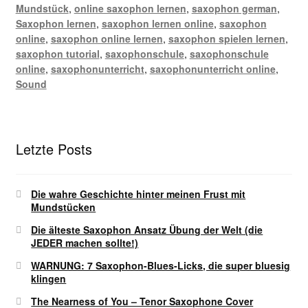
Mundstück
,
online saxophon lernen
,
saxophon german
,
Saxophon lernen
,
saxophon lernen online
,
saxophon
online
,
saxophon online lernen
,
saxophon spielen lernen
,
saxophon tutorial
,
saxophonschule
,
saxophonschule
online
,
saxophonunterricht
,
saxophonunterricht online
,
Sound
Letzte Posts
Die wahre Geschichte hinter meinen Frust mit
Mundstücken
Die älteste Saxophon Ansatz Übung der Welt (die
JEDER machen sollte!)
WARNUNG: 7 Saxophon-Blues-Licks, die super bluesig
klingen
The Nearness of You – Tenor Saxophone Cover