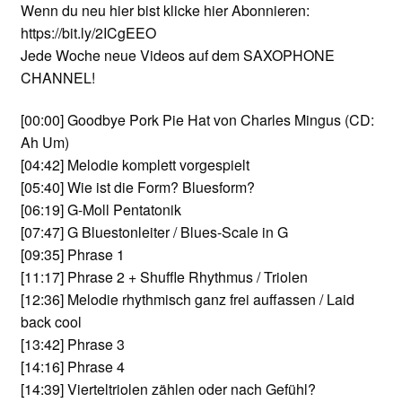
Wenn du neu hier bist klicke hier Abonnieren:
https://bit.ly/2ICgEEO
Jede Woche neue Videos auf dem SAXOPHONE
CHANNEL!
[00:00]
Goodbye Pork Pie Hat von Charles Mingus (CD:
Ah Um)
[04:42]
Melodie komplett vorgespielt
[05:40]
Wie ist die Form? Bluesform?
[06:19]
G-Moll Pentatonik
[07:47]
G Bluestonleiter / Blues-Scale in G
[09:35]
Phrase 1
[11:17]
Phrase 2 + Shuffle Rhythmus / Triolen
[12:36]
Melodie rhythmisch ganz frei auffassen / Laid
back cool
[13:42]
Phrase 3
[14:16]
Phrase 4
[14:39]
Vierteltriolen zählen oder nach Gefühl?