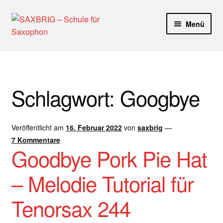
Zur
Zum
Menü
Navigation
Inhalt
springen
springen
Start
40plus
Schlagwort:
Googbye
Aktuelle Blog Artikel
Veröffentlicht am
16. Februar 2022
von
saxbrig
—
ANMELDUNG
7 Kommentare
Goodbye Pork Pie Hat
Dankeschön – Impro Basic Downloads (Youtube)
– Melodie Tutorial für
Datenschutz
Tenorsax 244
Disclaimer