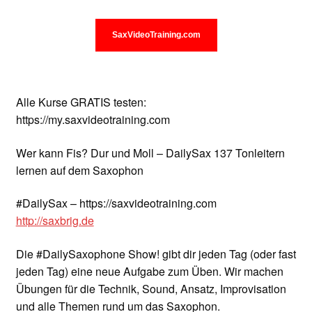
Unterrichtsbedingungen (AGBs)
WORKSHOP
SaxVideoTraining.com
ÜBER UNS
Alle Kurse GRATIS testen:
NEWS BLOG
https://my.saxvideotraining.com
KONTAKT
Wer kann Fis? Dur und Moll – DailySax 137 Tonleitern
lernen auf dem Saxophon
#DailySax – https://saxvideotraining.com
http://saxbrig.de
Die #DailySaxophone Show! gibt dir jeden Tag (oder fast
jeden Tag) eine neue Aufgabe zum Üben. Wir machen
Übungen für die Technik, Sound, Ansatz, Improvisation
und alle Themen rund um das Saxophon.