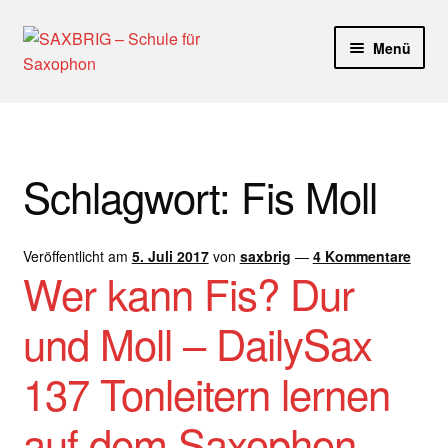
Zur
Zum
Menü
Navigation
Inhalt
springen
springen
Start
40plus
Schlagwort:
Fis Moll
Aktuelle Blog Artikel
Veröffentlicht am
5. Juli 2017
von
saxbrig
—
4 Kommentare
ANMELDUNG
Wer kann Fis? Dur
Dankeschön – Impro Basic Downloads (Youtube)
und Moll – DailySax
Datenschutz
137 Tonleitern lernen
Disclaimer
auf dem Saxophon