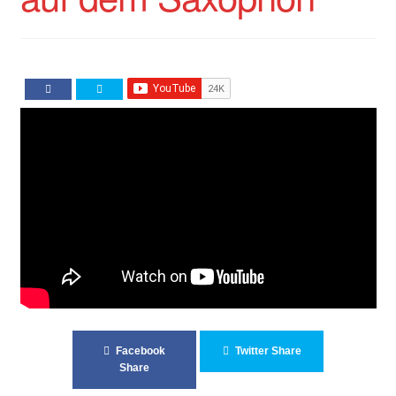
Impressum
Impro Basic – Download PDF + mp3
INFOS
Kooperation/Partner
PREISE
TEAM
Test Seite
UNTERRICHT
Facebook
Twitter Share
Share