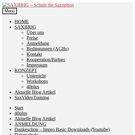
Zur
Zum
Navigation
Inhalt
Menü
springen
springen
HOME
SAXBRIG
Über uns
Preise
Anmeldung
Bedingungen (AGBs)
Kontakt
Kooperation/Partner
Impressum
KONZEPT
Unterricht
Workshops
40plus
Aktuelle Blog Artikel
SaxVideoTraining
Start
40plus
Aktuelle Blog Artikel
ANMELDUNG
Dankeschön – Impro Basic Downloads (Youtube)
Datenschutz