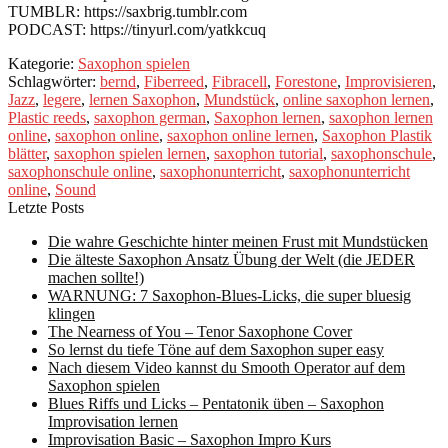
TUMBLR: https://saxbrig.tumblr.com
PODCAST: https://tinyurl.com/yatkkcuq
Kategorie:
Saxophon spielen
Schlagwörter:
bernd
,
Fiberreed
,
Fibracell
,
Forestone
,
Improvisieren
,
Jazz
,
legere
,
lernen Saxophon
,
Mundstück
,
online saxophon lernen
,
Plastic reeds
,
saxophon german
,
Saxophon lernen
,
saxophon lernen
online
,
saxophon online
,
saxophon online lernen
,
Saxophon Plastik
blätter
,
saxophon spielen lernen
,
saxophon tutorial
,
saxophonschule
,
saxophonschule online
,
saxophonunterricht
,
saxophonunterricht
online
,
Sound
Letzte Posts
Die wahre Geschichte hinter meinen Frust mit Mundstücken
Die älteste Saxophon Ansatz Übung der Welt (die JEDER
machen sollte!)
WARNUNG: 7 Saxophon-Blues-Licks, die super bluesig
klingen
The Nearness of You – Tenor Saxophone Cover
So lernst du tiefe Töne auf dem Saxophon super easy
Nach diesem Video kannst du Smooth Operator auf dem
Saxophon spielen
Blues Riffs und Licks – Pentatonik üben – Saxophon
Improvisation lernen
Improvisation Basic – Saxophon Impro Kurs