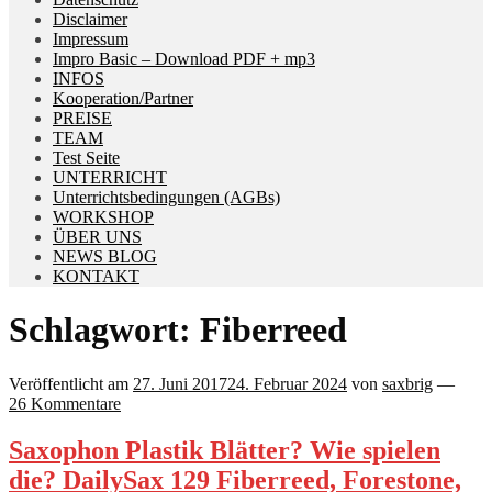
Disclaimer
Impressum
Impro Basic – Download PDF + mp3
INFOS
Kooperation/Partner
PREISE
TEAM
Test Seite
UNTERRICHT
Unterrichtsbedingungen (AGBs)
WORKSHOP
ÜBER UNS
NEWS BLOG
KONTAKT
Schlagwort:
Fiberreed
Veröffentlicht am
27. Juni 2017
24. Februar 2024
von
saxbrig
—
26 Kommentare
Saxophon Plastik Blätter? Wie spielen
die? DailySax 129 Fiberreed, Forestone,